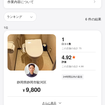
作業内容について
6 件の結果
1位
1
口コミ数
この店舗の合計 75
4.92
評価
この店舗の合計 4.98
24時間以内の返信
静岡県静岡市駿河区
9,800
¥
さらに表示