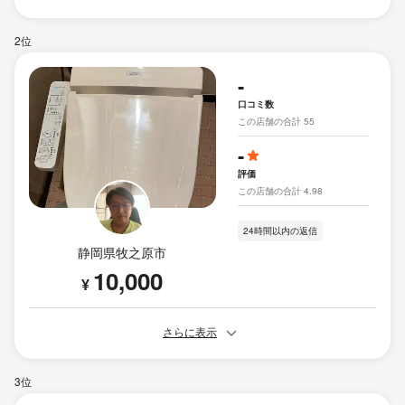
2位
-
口コミ数
この店舗の合計 55
-
評価
この店舗の合計 4.98
24時間以内の返信
静岡県牧之原市
10,000
¥
さらに表示
3位