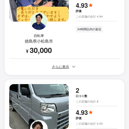
4.93
評価
この店舗の合計 4.94
24時間以内の返信
自転車
徳島県小松島市
30,000
¥
さらに表示
2
口コミ数
この店舗の合計 8
4.93
評価
この店舗の合計 5.00