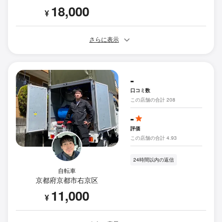
18,000
¥
さらに表示
-
口コミ数
この店舗の合計 208
-
評価
この店舗の合計 4.93
24時間以内の返信
自転車
京都府京都市右京区
11,000
¥