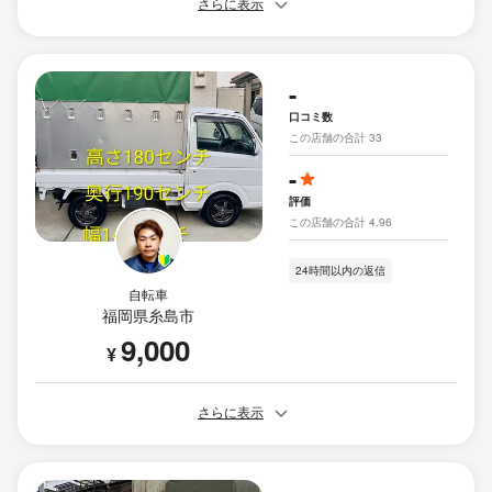
さらに表示
-
口コミ数
この店舗の合計 33
-
評価
この店舗の合計 4.96
24時間以内の返信
自転車
福岡県糸島市
9,000
¥
さらに表示