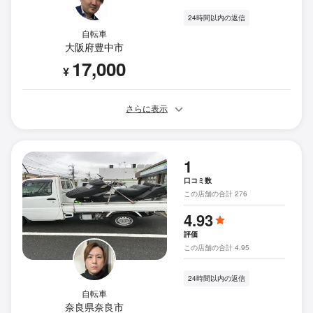
24時間以内の返信
自転車
大阪府豊中市
17,000
¥
さらに表示
1
口コミ数
この店舗の合計 276
4.93
評価
この店舗の合計 4.95
24時間以内の返信
自転車
奈良県奈良市