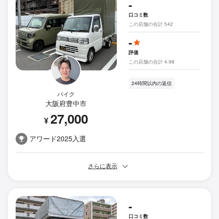
-
口コミ数
この店舗の合計 542
-
評価
この店舗の合計 4.98
24時間以内の返信
バイク
大阪府豊中市
27,000
¥
アワード2025入選
さらに表示
-
口コミ数