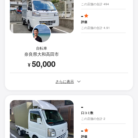
この店舗の合計 494
-
評価
この店舗の合計 4.91
自転車
奈良県大和高田市
50,000
¥
さらに表示
-
口コミ数
この店舗の合計 2
-
評価