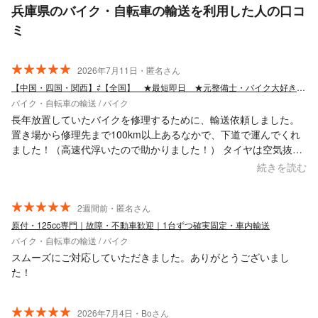
兵庫県のバイク・自転車の輸送を利用した人の口コ
ミ
2026年7月11日・匿名さん
【中国・四国・関西】⇄【全国】 ★最短即日 ★元整備士・バイク大好き私が輸送！
バイク・自転車の輸送 / バイク
長年放置していたバイクを修理するために、輸送依頼しました。
置き場から修理先まで100km以上あるなかで、下道で運んでくれ
ました！（高速代浮いたので助かりました！） タイヤは空気抜け
ていたので、こちらで空気入れたうえで積込みしてもらいました
続きを読む
（空気が抜けた状態で積込みされたこともあるみたいですが、そ
の分大変みたいです）。 日程調整をすぐできたので、修理先との
調整もしやすかったです！
2週間前・匿名さん
原付・125cc専門｜故障・不動車歓迎｜1台ずつ確実固定・車内輸送
バイク・自転車の輸送 / バイク
スムーズにご対応していただきました。ありがとうございまし
た！
2026年7月4日・Boさん