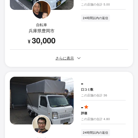
この店舗の合計 5.00
24時間以内の返信
自転車
兵庫県豊岡市
30,000
¥
さらに表示
-
口コミ数
この店舗の合計 36
-
評価
この店舗の合計 4.80
24時間以内の返信