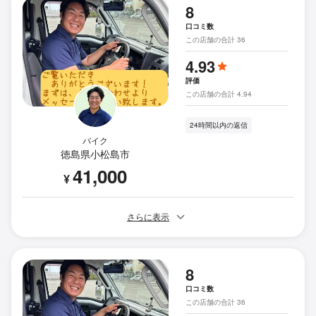
8
口コミ数
この店舗の合計 36
4.93
評価
この店舗の合計 4.94
24時間以内の返信
バイク
徳島県小松島市
41,000
¥
さらに表示
8
口コミ数
この店舗の合計 36