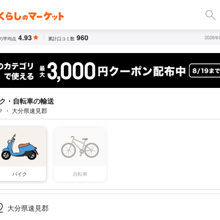
4.93
960
2026
の平均点
累計口コミ数
ク・自転車の輸送
ク ・ 大分県速見郡
バイク
自転車
大分県速見郡