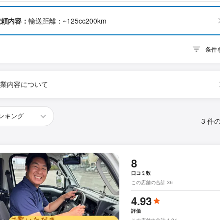
依頼内容：
輸送距離：~125cc200km
条件
業内容について
3 件
8
口コミ数
この店舗の合計 36
4.93
評価
この店舗の合計 4.94