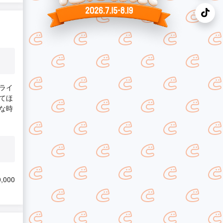
ライ
てほ
な時
,000