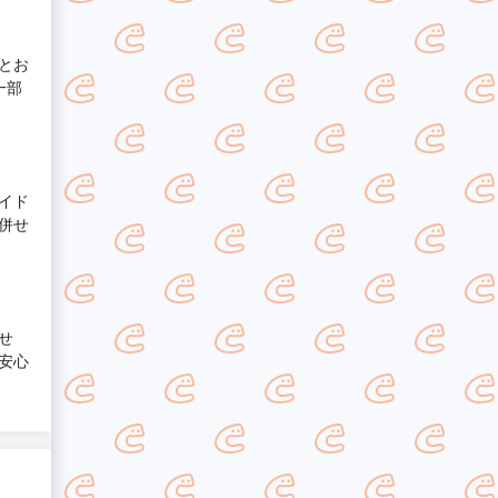
とお
一部
イド
併せ
せ
安心