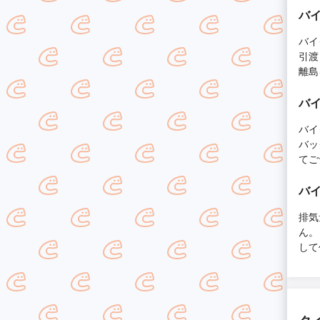
バイ
バイ
引渡
離島
バイ
バイ
バッ
てご
バイ
排気
ん。
して