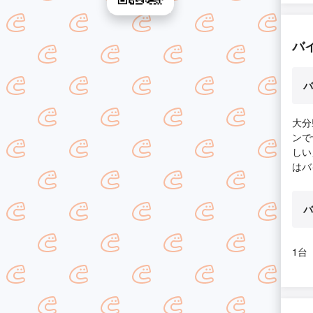
バ
バ
大分
ンで
しい
はバ
バ
1台