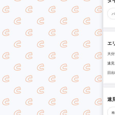
タ
バ
エ
大分
速見
日出
速
格