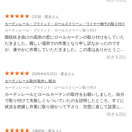
たなと思いました。 また機会がありましたらお願いしたいと思い
ます。 ありがとうございました
2日前・匿名さん
カーテンレール・ブラインド・ロールスクリーン・ワイヤー物干の取り付け
カーテンレール・ブラインド・ロールスクリーン取り付け
階段吹き抜けの高所の窓にロールカーテンの取り付けをしていた
だきました。難しい場所での作業となり申し訳なかったのです
が、速やかに作業していただきました。この度はありがとうござ
いました。
続きを読む
2026年6月22日・匿名さん
カーテンレール取付/取外し/処分
カーテンレール・ブラインド・ロールスクリーン取り付け
カーテンレールとロールカーテンの取付をお願いしました。自分
で取り付けて失敗しぐらついていたのを説明したところ、すぐに
状況を把握し作業に取り掛かって下さり、完璧に直して設置して
くれました。物腰の柔らかい方でとても話やすく、仕事も丁寧で
続きを読む
早くて大変助かりました。また予約日も困っていそうだからとの
事で予定よりも早い日時を提案して下さったりと柔軟に対応いた
だき、とても感謝しています。
3週間前・匿名さん