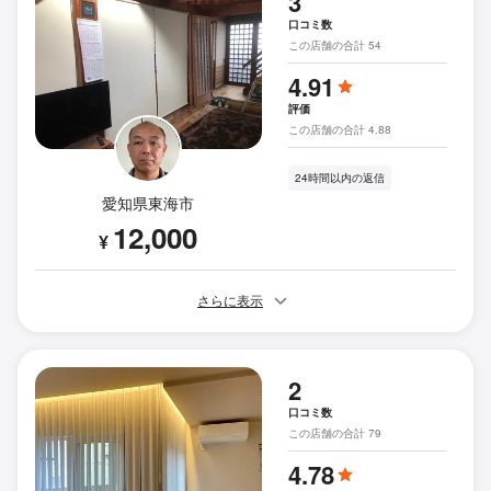
3
口コミ数
この店舗の合計 54
4.91
評価
この店舗の合計 4.88
24時間以内の返信
愛知県東海市
12,000
¥
さらに表示
2
口コミ数
この店舗の合計 79
4.78