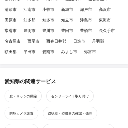
清須市
江南市
小牧市
新城市
瀬戸市
高浜市
田原市
知多郡
知多市
知立市
津島市
東海市
常滑市
豊明市
豊川市
豊田市
豊橋市
長久手市
名古屋市
西尾市
西春日井郡
日進市
丹羽郡
額田郡
半田市
碧南市
みよし市
弥富市
愛知県の関連サービス
窓・サッシの掃除
センサーライト取り付け
防犯カメラ設置
盗聴器・盗撮器の確認・発見