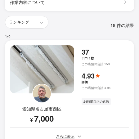
作業内容について
18 件の結果
1位
37
口コミ数
この店舗の合計 153
4.93
評価
この店舗の合計 4.94
24時間以内の返信
愛知県名古屋市西区
7,000
¥
さらに表示