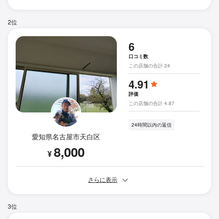
2位
6
口コミ数
この店舗の合計 24
4.91
評価
この店舗の合計 4.87
24時間以内の返信
愛知県名古屋市天白区
8,000
¥
さらに表示
3位