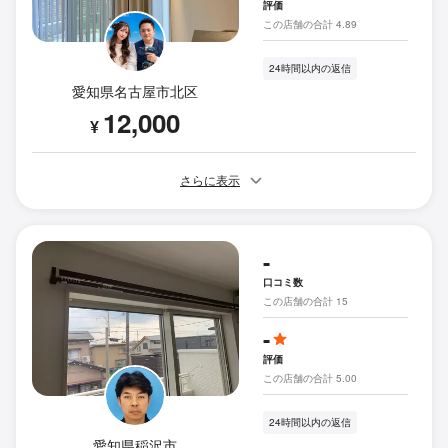
評価
この店舗の合計 4.89
24時間以内の返信
愛知県名古屋市北区
12,000
¥
さらに表示
-
口コミ数
この店舗の合計 15
-
評価
この店舗の合計 5.00
24時間以内の返信
愛知県稲沢市