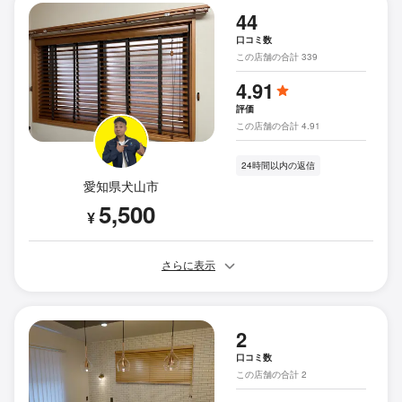
44
口コミ数
この店舗の合計 339
4.91
評価
この店舗の合計 4.91
24時間以内の返信
愛知県犬山市
5,500
¥
さらに表示
2
口コミ数
この店舗の合計 2