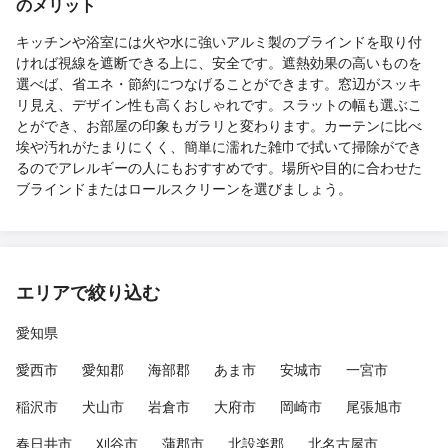
のメリット
キッチンや浴室には火や水に強いアルミ製のブラインドを取り付
ければ視線を遮断できる上に、安全です。遮熱効果の高いものを
選べば、省エネ・節約につなげることができます。窓辺がスッキ
リ見え、デザイン性も高くおしゃれです。スラットの幅も選ぶこ
とができ、お部屋の印象もガラリと変わります。カーテンに比べ
埃や汚れがたまりにくく、簡単に濡れた雑巾で拭いて掃除ができ
るのでアレルギーの人にもおすすめです。場所や目的に合わせた
ブラインドまたはロールスクリーンを選びましょう。
エリアで絞り込む
愛知県
愛西市
愛知郡
海部郡
あま市
安城市
一宮市
稲沢市
犬山市
岩倉市
大府市
岡崎市
尾張旭市
春日井市
刈谷市
蒲郡市
北設楽郡
北名古屋市