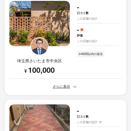
-
口コミ数
この店舗の合計 -
-
評価
この店舗の合計 -
24時間以内の返信
埼玉県さいたま市中央区
100,000
¥
さらに表示
-
口コミ数
この店舗の合計 18