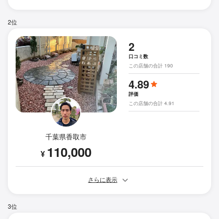
2位
2
口コミ数
この店舗の合計 190
4.89
評価
この店舗の合計 4.91
千葉県香取市
110,000
¥
さらに表示
3位