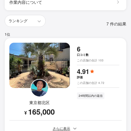
作業内容について
7 件の結果
1位
6
口コミ数
この店舗の合計 103
4.91
評価
この店舗の合計 4.72
24時間以内の返信
東京都北区
165,000
¥
さらに表示