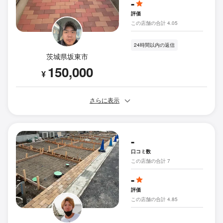
-
評価
この店舗の合計 4.05
24時間以内の返信
茨城県坂東市
150,000
¥
さらに表示
-
口コミ数
この店舗の合計 7
-
評価
この店舗の合計 4.85