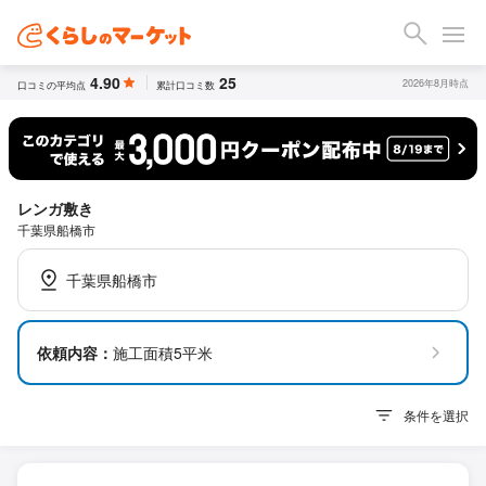
4.90
25
2026年8月時点
口コミの平均点
累計口コミ数
レンガ敷き
千葉県船橋市
千葉県船橋市
依頼内容：
施工面積5平米
条件を選択