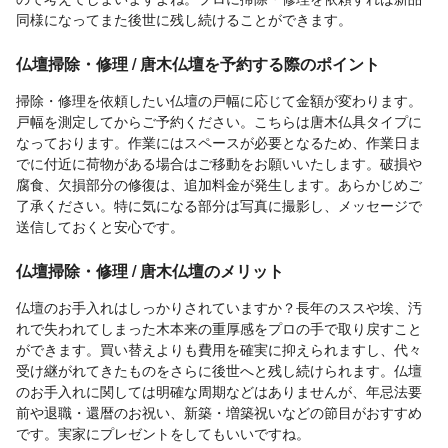
同様になってまた後世に残し続けることができます。
仏壇掃除・修理 / 唐木仏壇を予約する際のポイント
掃除・修理を依頼したい仏壇の戸幅に応じて金額が変わります。
戸幅を測定してからご予約ください。こちらは唐木仏具タイプに
なっております。作業にはスペースが必要となるため、作業日ま
でに付近に荷物がある場合はご移動をお願いいたします。破損や
腐食、欠損部分の修復は、追加料金が発生します。あらかじめご
了承ください。特に気になる部分は写真に撮影し、メッセージで
送信しておくと安心です。
仏壇掃除・修理 / 唐木仏壇のメリット
仏壇のお手入れはしっかりされていますか？長年のススや埃、汚
れで失われてしまった木本来の重厚感をプロの手で取り戻すこと
ができます。買い替えよりも費用を確実に抑えられますし、代々
受け継がれてきたものをさらに後世へと残し続けられます。仏壇
のお手入れに関しては明確な周期などはありませんが、年忌法要
前や退職・還暦のお祝い、新築・増築祝いなどの節目がおすすめ
です。実家にプレゼントをしてもいいですね。