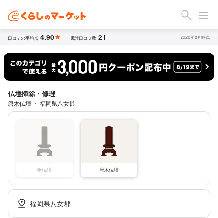
4.90
21
2026年8月時点
口コミの平均点
累計口コミ数
仏壇掃除・修理
唐木仏壇 ・ 福岡県八女郡
金仏壇
唐木仏壇
福岡県八女郡