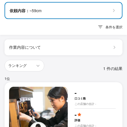
依頼内容：
~59cm
条件を選択
作業内容について
1 件の結果
1位
-
口コミ数
この店舗の合計 -
-
評価
この店舗の合計 -