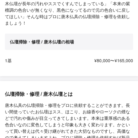
木仏壇が長年の汚れやススでくすんでしまっている」「本来の紫
檀調の色合いが無くなり、黒色になってるので元の色合いに戻し
てほしい」そんな時はプロに唐木仏具の仏壇掃除・修理を依頼し
ましょう！
仏壇掃除・修理 / 唐木仏壇の相場
1基
¥80,000〜¥165,000
仏壇掃除・修理 / 唐木仏壇とは
唐木仏具の仏壇掃除・修理をプロに依頼することができます。長
い間使っていたお仏壇はスス、ほこり、お線香やローソクの煙な
どで汚れや傷みが目立ってきてしまいます。本来は重厚感のある
色合いなのに変色してしまうと印象も大きく変わります。かとい
って買い替えは代々受け継がれてきた大切なものですし、高価な
ので考えてしまいますよね。プロに掃除・修理を依頼すれば新品