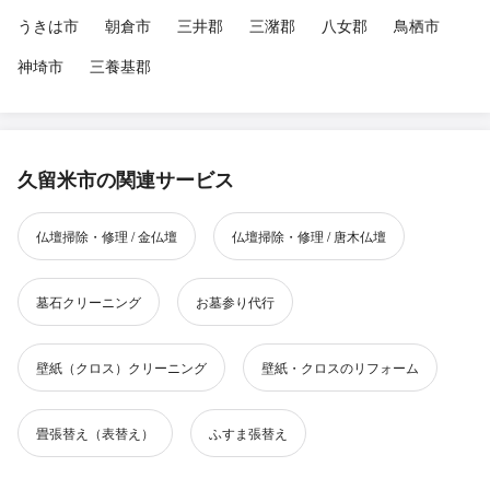
うきは市
朝倉市
三井郡
三潴郡
八女郡
鳥栖市
神埼市
三養基郡
久留米市の関連サービス
仏壇掃除・修理 / 金仏壇
仏壇掃除・修理 / 唐木仏壇
墓石クリーニング
お墓参り代行
壁紙（クロス）クリーニング
壁紙・クロスのリフォーム
畳張替え（表替え）
ふすま張替え