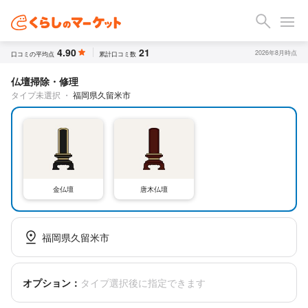
4.90
21
2026年8月時点
口コミの平均点
累計口コミ数
仏壇掃除・修理
タイプ未選択
・
福岡県久留米市
金仏壇
唐木仏壇
福岡県久留米市
オプション：
タイプ選択後に指定できます