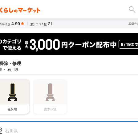
4.90
21
2026
の平均点
累計口コミ数
掃除・修理
 ・ 石川県
金仏壇
唐木仏壇
石川県