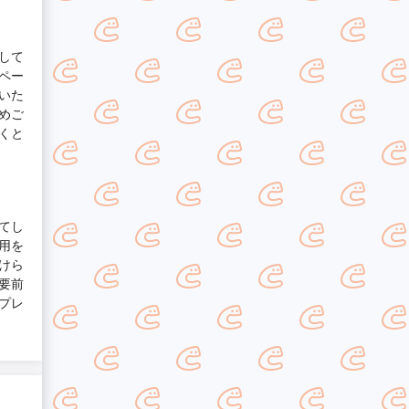
して
ペー
いた
めご
くと
てし
用を
けら
要前
プレ