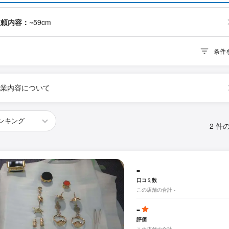
依頼内容：
~59cm
条件
業内容について
2 件
-
口コミ数
この店舗の合計 -
-
評価
この店舗の合計 -