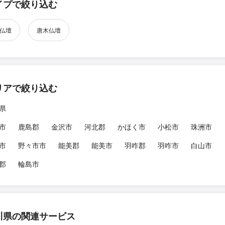
イプで絞り込む
仏壇
唐木仏壇
リアで絞り込む
県
市
鹿島郡
金沢市
河北郡
かほく市
小松市
珠洲市
市
野々市市
能美郡
能美市
羽咋郡
羽咋市
白山市
郡
輪島市
川県の関連サービス