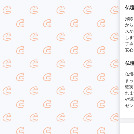
仏壇
掃除
から
スが
しま
了承
安心
仏壇
仏壇
まっ
確実
れま
や退
ゼン