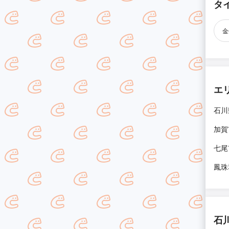
タ
金
エ
石川
加賀
七尾
鳳珠
石