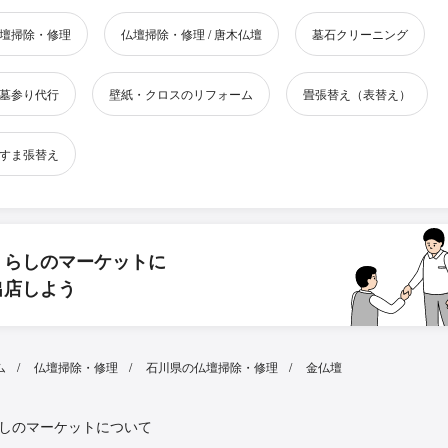
壇掃除・修理
仏壇掃除・修理 / 唐木仏壇
墓石クリーニング
墓参り代行
壁紙・クロスのリフォーム
畳張替え（表替え）
すま張替え
くらしのマーケットに
出店しよう
ム
仏壇掃除・修理
石川県の仏壇掃除・修理
金仏壇
しのマーケットについて