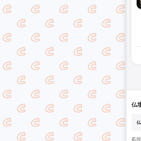
仏
仏
石川