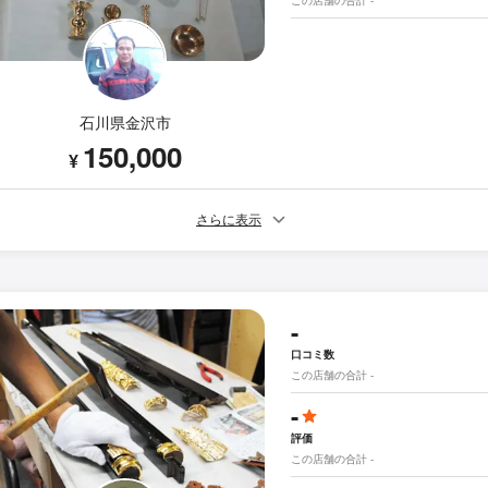
石川県金沢市
150,000
¥
さらに表示
-
口コミ数
この店舗の合計 -
-
評価
この店舗の合計 -