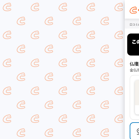
口コミ
仏壇
金仏壇