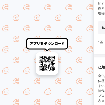
約す
輝き
壇掃
仏
1基
仏壇
金仏
仏壇
まい
は代
プロ
きま