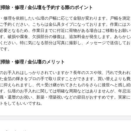
掃除・修理 / 金仏壇を予約する際のポイント
・修理を依頼したい仏壇の戸幅に応じて金額が変わります。戸幅を測定
ご予約ください。こちらは金仏具タイプになっております。作業にはス
必要となるため、作業日までに付近に荷物がある場合はご移動をお願い
す。破損や腐食、欠損部分の修復は、追加料金が発生します。あらかじ
ください。特に気になる部分は写真に撮影し、メッセージで送信してお
です。
掃除・修理 / 金仏壇のメリット
のお手入れはしっかりされていますか？長年のススや埃、汚れで失われ
た金箔の輝きをプロの手で取り戻すことができます。買い替えよりも費
に抑えられますし、代々受け継がれてきたものをさらに後世へと残し続
す。仏壇のお手入れに関しては明確な周期などはありませんが、年忌法
職・還暦のお祝い、新築・増築祝いなどの節目がおすすめです。実家に
トをしてもいいですね。