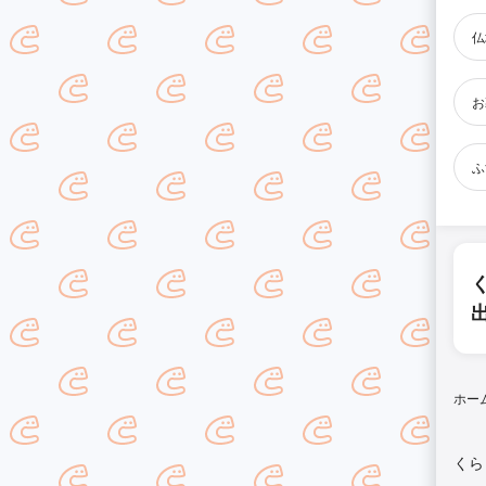
仏
お
ふ
ホー
くら