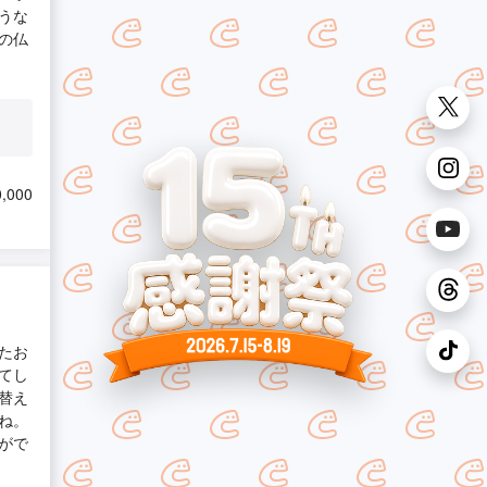
うな
の仏
,000
たお
てし
替え
ね。
がで