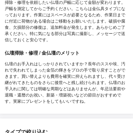
掃除・修理を依頼したい仏壇の戸幅に応じて金額が変わります。
戸幅を測定してからご予約ください。こちらは金仏具タイプにな
っております。作業にはスペースが必要となるため、作業日まで
に付近に荷物がある場合はご移動をお願いいたします。破損や腐
食、欠損部分の修復は、追加料金が発生します。あらかじめご了
承ください。特に気になる部分は写真に撮影し、メッセージで送
信しておくと安心です。
仏壇掃除・修理 / 金仏壇のメリット
仏壇のお手入れはしっかりされていますか？長年のススや埃、汚
れで失われてしまった金箔の輝きをプロの手で取り戻すことがで
きます。買い替えよりも費用を確実に抑えられますし、代々受け
継がれてきたものをさらに後世へと残し続けられます。仏壇のお
手入れに関しては明確な周期などはありませんが、年忌法要前や
退職・還暦のお祝い、新築・増築祝いなどの節目がおすすめで
す。実家にプレゼントをしてもいいですね。
タイプで絞り込む