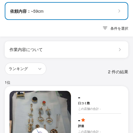
依頼内容：
~59cm
条件を選択
作業内容について
2 件の結果
1位
-
口コミ数
この店舗の合計 -
-
評価
この店舗の合計 -