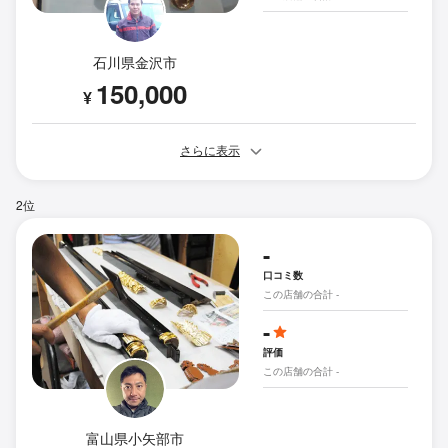
石川県金沢市
150,000
¥
さらに表示
2位
-
口コミ数
この店舗の合計 -
-
評価
この店舗の合計 -
富山県小矢部市