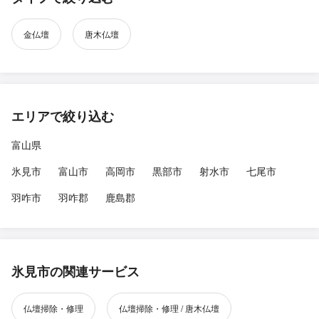
金仏壇
唐木仏壇
エリアで絞り込む
富山県
氷見市
富山市
高岡市
黒部市
射水市
七尾市
羽咋市
羽咋郡
鹿島郡
氷見市の関連サービス
仏壇掃除・修理
仏壇掃除・修理 / 唐木仏壇