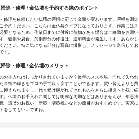
掃除・修理 / 金仏壇を予約する際のポイント
・修理を依頼したい仏壇の戸幅に応じて金額が変わります。戸幅を測定
ご予約ください。こちらは金仏具タイプになっております。作業にはス
必要となるため、作業日までに付近に荷物がある場合はご移動をお願い
す。破損や腐食、欠損部分の修復は、追加料金が発生します。あらかじ
ください。特に気になる部分は写真に撮影し、メッセージで送信してお
です。
掃除・修理 / 金仏壇のメリット
のお手入れはしっかりされていますか？長年のススや埃、汚れで失われ
た金箔の輝きをプロの手で取り戻すことができます。買い替えよりも費
に抑えられますし、代々受け継がれてきたものをさらに後世へと残し続
す。仏壇のお手入れに関しては明確な周期などはありませんが、年忌法
職・還暦のお祝い、新築・増築祝いなどの節目がおすすめです。実家に
トをしてもいいですね。