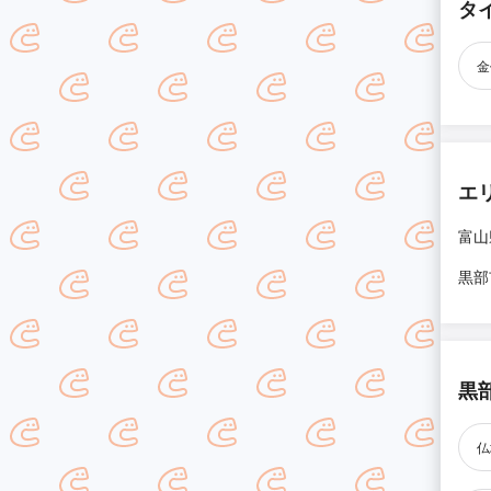
タ
金
エ
富山
黒部
黒
仏