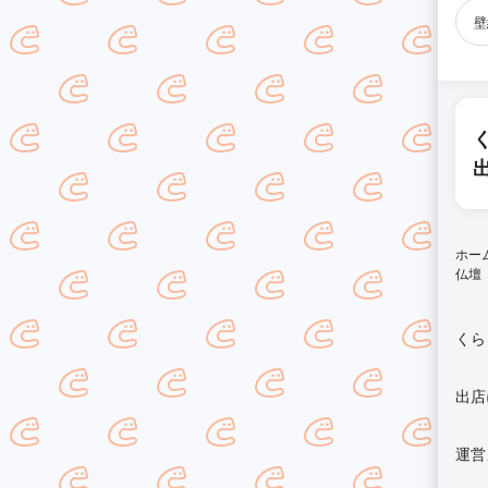
壁
ホー
仏壇
くら
出店
運営