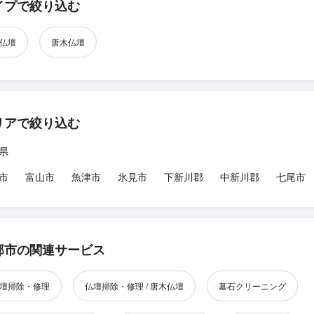
イプで絞り込む
仏壇
唐木仏壇
リアで絞り込む
県
市
富山市
魚津市
氷見市
下新川郡
中新川郡
七尾市
部市の関連サービス
壇掃除・修理
仏壇掃除・修理 / 唐木仏壇
墓石クリーニング