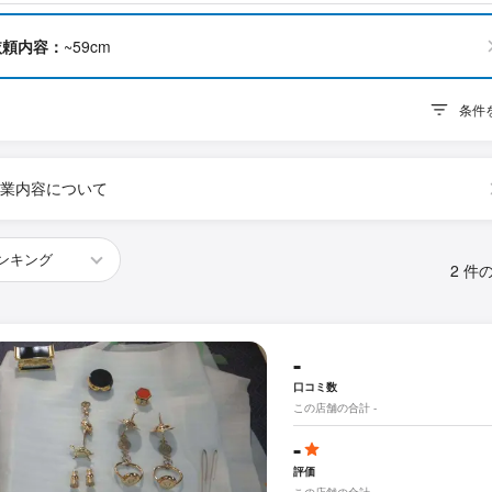
依頼内容：
~59cm
条件
業内容について
2 件
-
口コミ数
この店舗の合計 -
-
評価
この店舗の合計 -