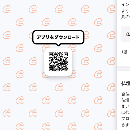
イン
よう
具の
仏
1基
仏壇
金仏
仏壇
まい
は代
プロ
きま