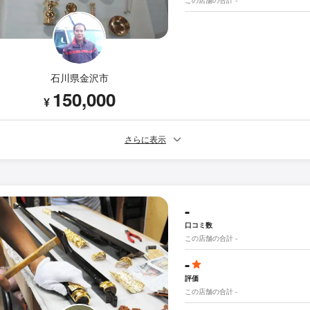
石川県金沢市
150,000
¥
さらに表示
-
口コミ数
この店舗の合計 -
-
評価
この店舗の合計 -