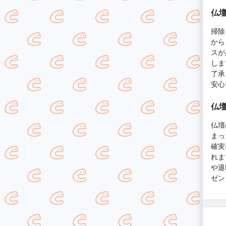
仏壇
掃除
から
スが
しま
了承
安心
仏壇
仏壇
まっ
確実
れま
や退
ゼン