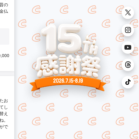
昔の
金仏
,000
たお
てし
替え
ね。
がで