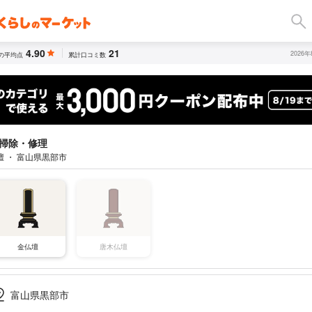
4.90
21
2026
の平均点
累計口コミ数
掃除・修理
壇 ・ 富山県黒部市
金仏壇
唐木仏壇
富山県黒部市