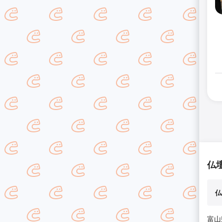
仏
仏
富山