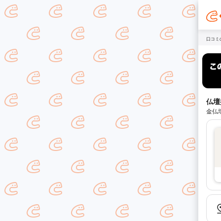
口コミ
仏壇
金仏