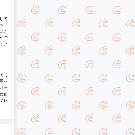
して
ペー
いた
めご
くと
てし
用を
けら
要前
プレ