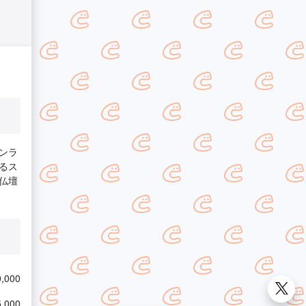
ンラ
るス
仏壇
,000
,000