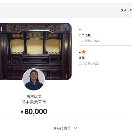
2 件
-
口コミ数
この店舗の合計 -
-
評価
この店舗の合計 -
唐木仏壇
熊本県天草市
80,000
¥
さらに表示