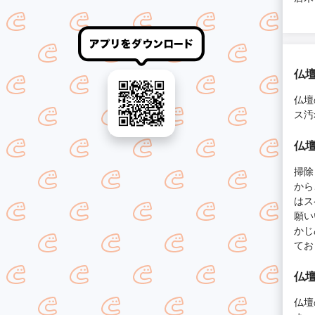
仏
仏壇
ス汚
仏
掃除
から
はス
願い
かじ
てお
仏
仏壇