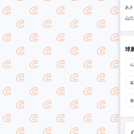
あさ
山江
球
仏
墓
畳