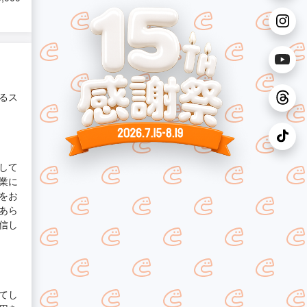
るス
して
業に
をお
あら
信し
てし