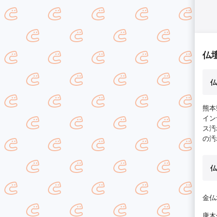
仏
仏
熊本
イン
ス汚
の汚
仏
金仏壇
唐木仏