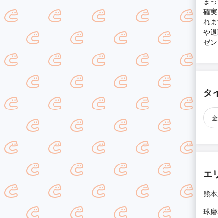
まっ
確実
れま
や退
ゼン
タ
金
エ
熊本
球磨