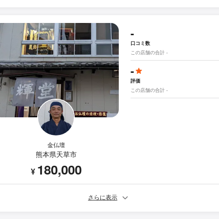
-
口コミ数
この店舗の合計 -
-
評価
この店舗の合計 -
金仏壇
熊本県天草市
180,000
¥
さらに表示