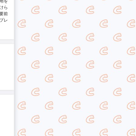
用を
けら
要前
プレ