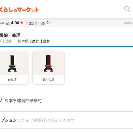
4.90
21
2026
の平均点
累計口コミ数
掃除・修理
プ未選択
・
熊本県球磨郡球磨村
金仏壇
唐木仏壇
熊本県球磨郡球磨村
オプション：
タイプ選択後に指定できます