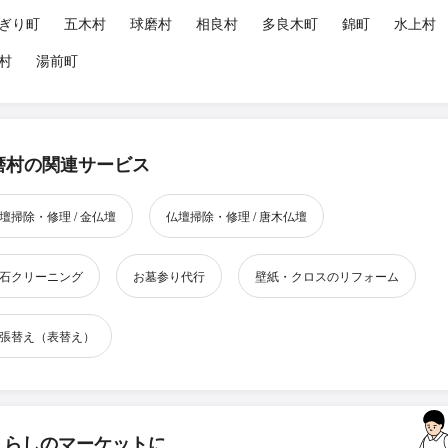
ぎり町
五木村
球磨村
相良村
多良木町
錦町
水上村
村
湯前町
磨村の関連サービス
壇掃除・修理 / 金仏壇
仏壇掃除・修理 / 唐木仏壇
石クリーニング
お墓参り代行
壁紙・クロスのリフォーム
張替え（表替え）
くらしのマーケットに