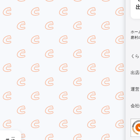
ホー
磨村
くら
出店
運営
会社