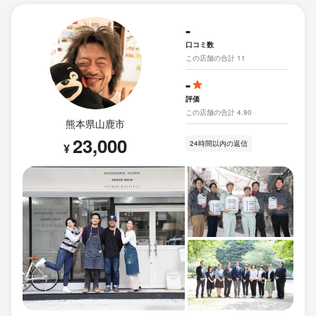
-
口コミ数
この店舗の合計 11
-
評価
この店舗の合計 4.90
熊本県山鹿市
23,000
24時間以内の返信
¥