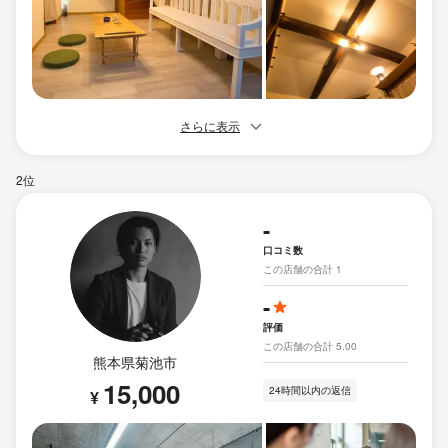
さらに表示
2位
-
口コミ数
この店舗の合計 1
-
評価
この店舗の合計 5.00
熊本県菊池市
15,000
24時間以内の返信
¥