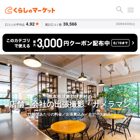
4.92
39,566
2026年8月時点
口コミの平均点
累計口コミ数
熊本県球磨郡球磨村の
店舗・会社の出張撮影・カメラマン
（1時間あたりの料金／出張費込み／全データ納品）