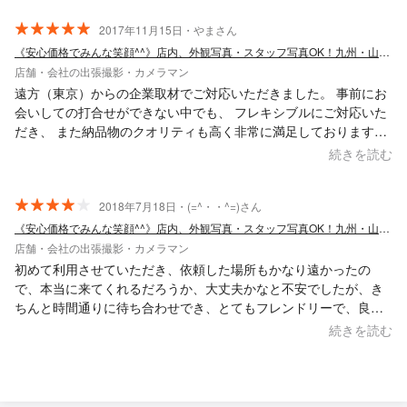
2017年11月15日・やまさん
《安心価格でみんな笑顔^^》店内、外観写真・スタッフ写真OK！九州・山口対応
店舗・会社の出張撮影・カメラマン
遠方（東京）からの企業取材でご対応いただきました。 事前にお
会いしての打合せができない中でも、 フレキシブルにご対応いた
だき、 また納品物のクオリティも高く非常に満足しております。
今後も、九州方面でお仕事が発生した場合は ぜひお願いしたいと
続きを読む
思っております。 ありがとうございました！
2018年7月18日・(=^・・^=)さん
《安心価格でみんな笑顔^^》店内、外観写真・スタッフ写真OK！九州・山口対応
店舗・会社の出張撮影・カメラマン
初めて利用させていただき、依頼した場所もかなり遠かったの
で、本当に来てくれるだろうか、大丈夫かなと不安でしたが、き
ちんと時間通りに待ち合わせでき、とてもフレンドリーで、良心
的な方でした。 写真も驚くような枚数を撮っていただけました。
続きを読む
ただ写真の量が多かったため、ダウンロードするのがかなり大変
だったのと、写真をいただけるまでに時間がかかったのが少し残
念でした。