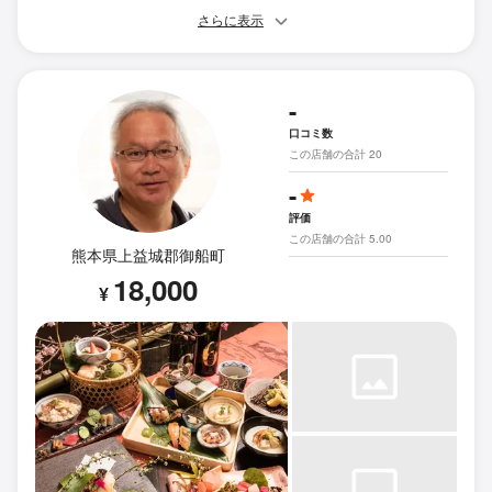
さらに表示
-
口コミ数
この店舗の合計 20
-
評価
この店舗の合計 5.00
熊本県上益城郡御船町
18,000
¥