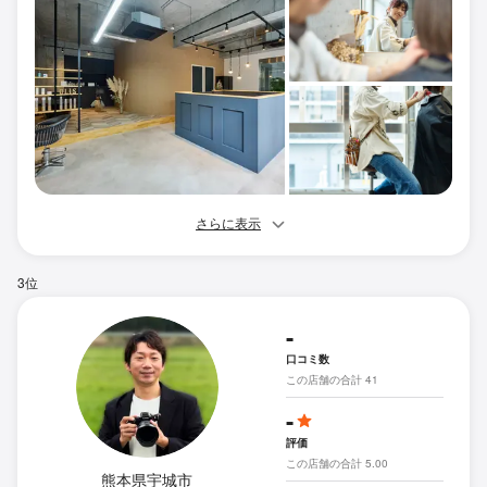
さらに表示
3位
-
口コミ数
この店舗の合計 41
-
評価
この店舗の合計 5.00
熊本県宇城市