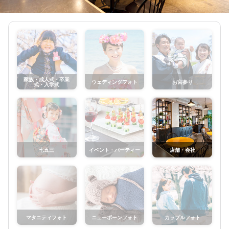
家族・成人式・卒業
ウェディングフォト
お宮参り
式・入学式
七五三
イベント・パーティー
店舗・会社
マタニティフォト
ニューボーンフォト
カップルフォト