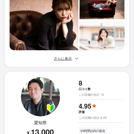
さらに表示
8
口コミ数
この店舗の合計 10
4.95
評価
この店舗の合計 5.00
愛知県
13,000
24時間以内の返信
¥