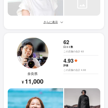
さらに表示
62
口コミ数
この店舗の合計 63
4.93
評価
この店舗の合計 4.93
奈良県
11,000
¥