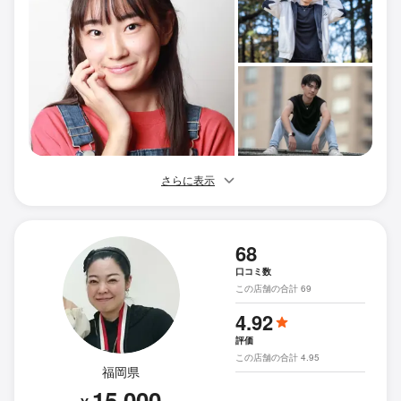
さらに表示
68
口コミ数
この店舗の合計 69
4.92
評価
この店舗の合計 4.95
福岡県
15,000