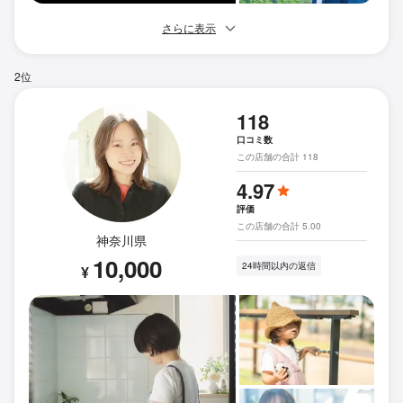
さらに表示
2位
118
口コミ数
この店舗の合計 118
4.97
評価
この店舗の合計 5.00
神奈川県
10,000
24時間以内の返信
¥