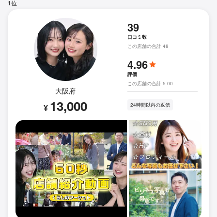
1位
39
口コミ数
この店舗の合計 48
4.96
評価
この店舗の合計 5.00
大阪府
13,000
24時間以内の返信
¥