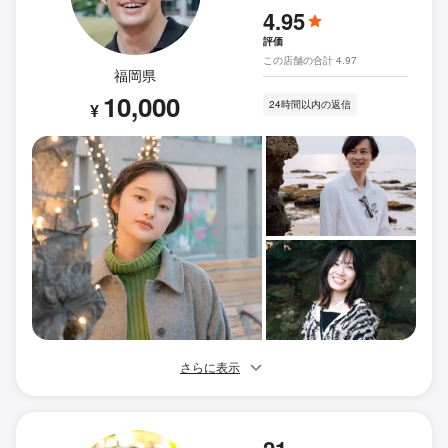
4.95
評価
この店舗の合計 4.97
福岡県
10,000
24時間以内の返信
¥
さらに表示