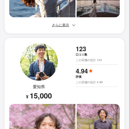
さらに表示
123
口コミ数
この店舗の合計 124
4.94
評価
この店舗の合計 4.96
愛知県
15,000
¥