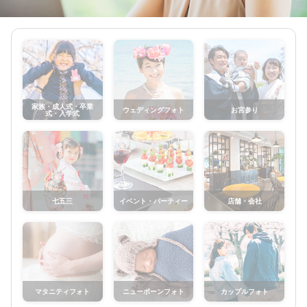
家族・成人式・卒業
ウェディングフォト
お宮参り
式・入学式
七五三
イベント・パーティー
店舗・会社
マタニティフォト
ニューボーンフォト
カップルフォト