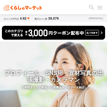
4.92
39,579
2026年8月時点
口コミの平均点
累計口コミ数
プロフィール・SNS用・宣材写真の出
張撮影・カメラマン
（1時間あたりの料金／出張費込み／全データ納品）