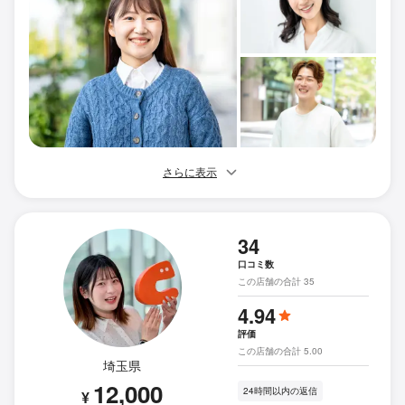
さらに表示
34
口コミ数
この店舗の合計 35
4.94
評価
この店舗の合計 5.00
埼玉県
12,000
24時間以内の返信
¥