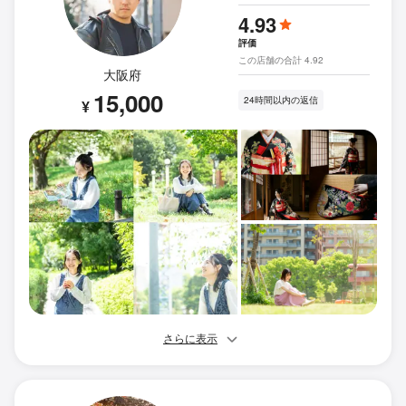
4.93
評価
この店舗の合計 4.92
大阪府
15,000
24時間以内の返信
¥
さらに表示