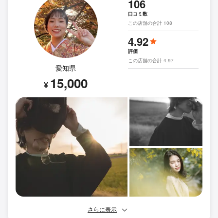
106
口コミ数
この店舗の合計 108
4.92
評価
この店舗の合計 4.97
愛知県
15,000
¥
さらに表示