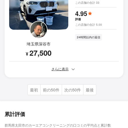
この店舗の合計 33
4.95
評価
この店舗の合計 5.00
24時間以内の返信
埼玉県深谷市
27,500
¥
さらに表示
最初
前の50件
次の50件
最後
累計評価
群馬県太田市のカーエアコンクリーニングの口コミの平均点と累計数