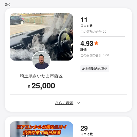
3位
11
口コミ数
この店舗の合計 20
4.93
評価
この店舗の合計 5.00
24時間以内の返信
埼玉県さいたま市西区
25,000
¥
さらに表示
29
口コミ数