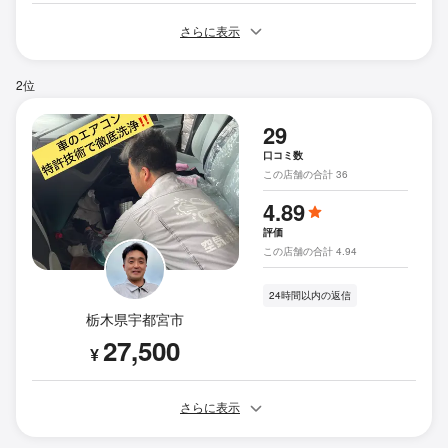
さらに表示
2位
29
口コミ数
この店舗の合計 36
4.89
評価
この店舗の合計 4.94
24時間以内の返信
栃木県宇都宮市
27,500
¥
さらに表示