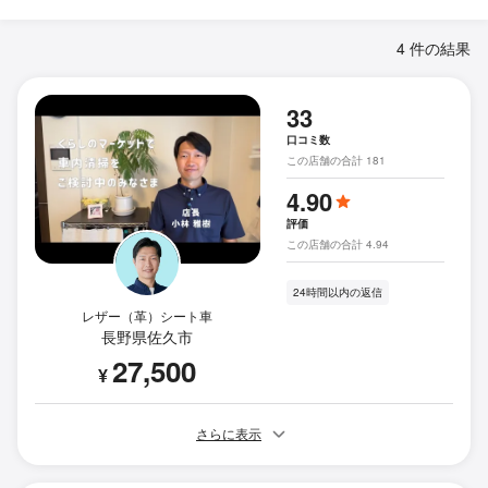
4 件の結果
33
口コミ数
この店舗の合計 181
4.90
評価
この店舗の合計 4.94
24時間以内の返信
レザー（革）シート車
長野県佐久市
27,500
¥
さらに表示