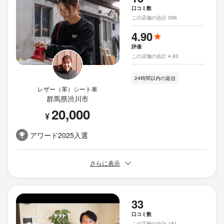
口コミ数
この店舗の合計 396
4.90
評価
この店舗の合計 4.93
24時間以内の返信
レザー（革）シート車
群馬県渋川市
20,000
¥
アワード2025入選
さらに表示
33
口コミ数
この店舗の合計 181