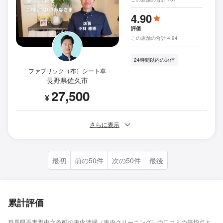
4.90
評価
この店舗の合計 4.94
24時間以内の返信
ファブリック（布）シート車
長野県佐久市
27,500
¥
さらに表示
最初
前の50件
次の50件
最後
累計評価
群馬県吾妻郡中之条町の車内清掃（車内クリーニング）の口コミの平均点と