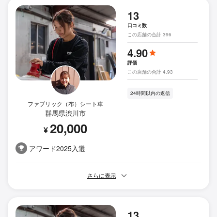
13
口コミ数
この店舗の合計 396
4.90
評価
この店舗の合計 4.93
24時間以内の返信
ファブリック（布）シート車
群馬県渋川市
20,000
¥
アワード2025入選
さらに表示
13