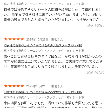
車内清掃（車内クリーニング） / ファブリック（布）シート車
自分では掃除できないシートの隙間を綺麗にしたくて依頼しまし
た。 自宅まで引き取りに来ていただいて助かりましたし、細かい
部分の埃まできちんと取っていただけました。 ありがとうござい
ました。
続きを読む
2025年10月29日・匿名さん
◎女性のお客様からの予約の場合のみ女性スタッフ同行可能
車内清掃（車内クリーニング） / ファブリック（布）シート車
食べこぼし跡や自転車のタイヤ跡など、かなり汚れが酷かったの
ですが綺麗に仕上げていただきました。 ご夫婦で作業してくださ
り、作業時間も予定よりも早く終了しました。事前の問い合わせ
にも丁寧に答えていただき、安心してお任せできました。
続きを読む
2025年10月21日・匿名さん
◎女性のお客様からの予約の場合のみ女性スタッフ同行可能
車内清掃（車内クリーニング） / ファブリック（布）シート車
車内清掃をお願いしました。汚れていて作業も大変だったと思い
ますが、丁寧な対応で作業もテキパキ進めてくれました。頼んで