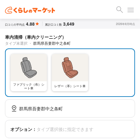
4.88
3,649
2026年8月時点
口コミの平均点
累計口コミ数
車内清掃（車内クリーニング）
タイプ未選択
・
群馬県吾妻郡中之条町
ファブリック（布）シ
レザー（革）シート車
ート車
群馬県吾妻郡中之条町
オプション：
タイプ選択後に指定できます