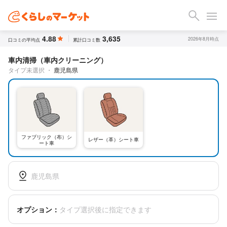
4.88
3,635
2026年8月時点
口コミの平均点
累計口コミ数
車内清掃（車内クリーニング）
タイプ未選択
・
鹿児島県
ファブリック（布）シ
レザー（革）シート車
ート車
鹿児島県
オプション：
タイプ選択後に指定できます