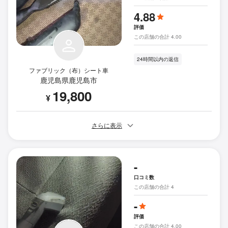
4.88
評価
この店舗の合計 4.00
24時間以内の返信
ファブリック（布）シート車
鹿児島県鹿児島市
19,800
¥
さらに表示
-
口コミ数
この店舗の合計 4
-
評価
この店舗の合計 4.00