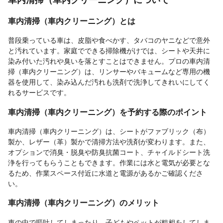
車内清掃（車内クリーニング）とは
普段乗っている車は、皮脂や食べかす、タバコのヤニなどで意外
と汚れています。家庭でできる掃除機がけでは、シートや天井に
染み付いた汚れや臭いを落とすことはできません。プロの車内清
掃（車内クリーニング）は、リンサーやバキュームなど専用の機
器を使用して、染み込んだ汚れも洗剤で洗浄してきれいにしてく
れるサービスです。
車内清掃（車内クリーニング）を予約する際のポイント
車内清掃（車内クリーニング）は、シートがファブリック（布）
製か、レザー（革）製かで清掃方法や洗剤が変わります。また、
オプションで消臭・脱臭や防臭抗菌コート、チャイルドシート洗
浄を行ってもらうこともできます。作業には水と電気が必要とな
るため、作業スペース付近に水道と電源があるかご確認くださ
い。
車内清掃（車内クリーニング）のメリット
車の中で嘔吐してしまったり、子どもやペットが粗相をしてしま