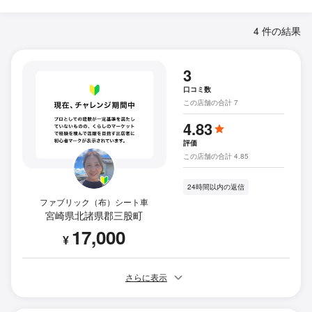
4 件の結果
3
口コミ数
この店舗の合計 7
4.83
評価
この店舗の合計 4.85
24時間以内の返信
ファブリック（布）シート車
宮崎県北諸県郡三股町
17,000
¥
さらに表示