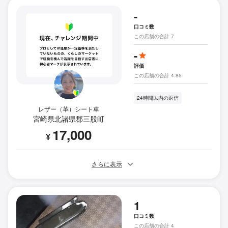
-
口コミ数
この店舗の合計 7
-
評価
この店舗の合計 4.85
24時間以内の返信
レザー（革）シート車
宮崎県北諸県郡三股町
17,000
¥
さらに表示
1
口コミ数
この店舗の合計 4