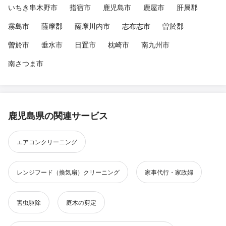
いちき串木野市
指宿市
鹿児島市
鹿屋市
肝属郡
霧島市
薩摩郡
薩摩川内市
志布志市
曽於郡
曽於市
垂水市
日置市
枕崎市
南九州市
南さつま市
鹿児島県の関連サービス
エアコンクリーニング
レンジフード（換気扇）クリーニング
家事代行・家政婦
害虫駆除
庭木の剪定