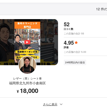
12 件
52
口コミ数
この店舗の合計 55
4.95
評価
この店舗の合計 5.00
24時間以内の返信
レザー（革）シート車
福岡県北九州市小倉南区
18,000
¥
さらに表示