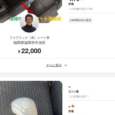
評価
この店舗の合計 4.50
24時間以内の返信
ファブリック（布）シート車
福岡県福岡市中央区
22,000
¥
さらに表示
-
口コミ数
この店舗の合計 1
-
評価