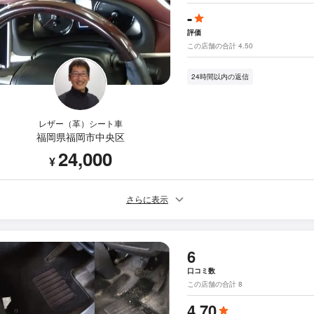
-
評価
この店舗の合計 4.50
24時間以内の返信
レザー（革）シート車
福岡県福岡市中央区
24,000
¥
さらに表示
6
口コミ数
この店舗の合計 8
4.70