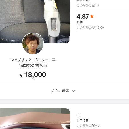
この店舗の合計 1
4.87
評価
この店舗の合計 5.00
ファブリック（布）シート車
福岡県久留米市
18,000
¥
さらに表示
-
口コミ数
この店舗の合計 8