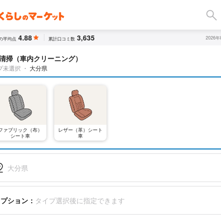
4.88
3,635
2026
の平均点
累計口コミ数
清掃（車内クリーニング）
プ未選択
・
大分県
ファブリック（布）
レザー（革）シート
シート車
車
大分県
オプション：
タイプ選択後に指定できます