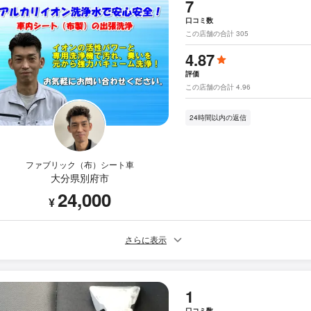
7
口コミ数
この店舗の合計 305
4.87
評価
この店舗の合計 4.96
24時間以内の返信
ファブリック（布）シート車
大分県別府市
24,000
¥
さらに表示
1
口コミ数