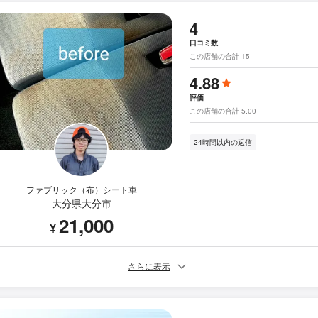
4
口コミ数
この店舗の合計 15
4.88
評価
この店舗の合計 5.00
24時間以内の返信
ファブリック（布）シート車
大分県大分市
21,000
¥
さらに表示