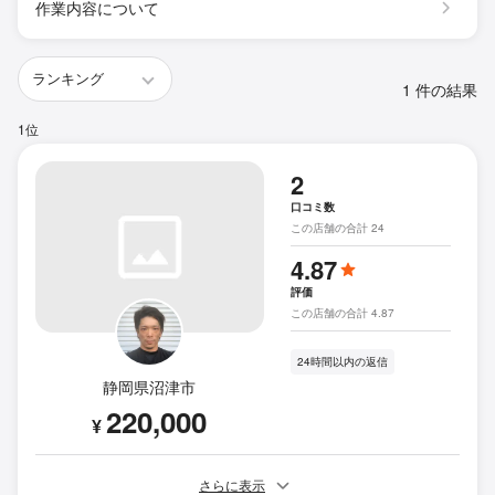
作業内容について
1 件の結果
1位
2
口コミ数
この店舗の合計 24
4.87
評価
この店舗の合計 4.87
24時間以内の返信
静岡県沼津市
220,000
¥
さらに表示