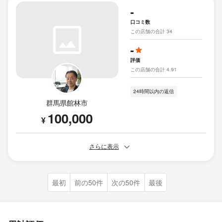
-
口コミ数
この店舗の合計 34
-
評価
この店舗の合計 4.91
24時間以内の返信
群馬県館林市
100,000
¥
さらに表示
最初
前の50件
次の50件
最後