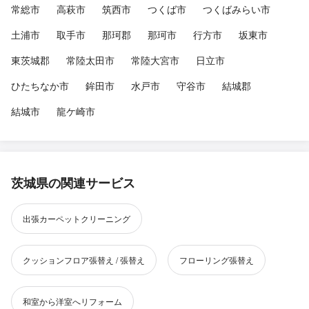
常総市
高萩市
筑西市
つくば市
つくばみらい市
土浦市
取手市
那珂郡
那珂市
行方市
坂東市
東茨城郡
常陸太田市
常陸大宮市
日立市
ひたちなか市
鉾田市
水戸市
守谷市
結城郡
結城市
龍ケ崎市
茨城県の関連サービス
出張カーペットクリーニング
クッションフロア張替え / 張替え
フローリング張替え
和室から洋室へリフォーム