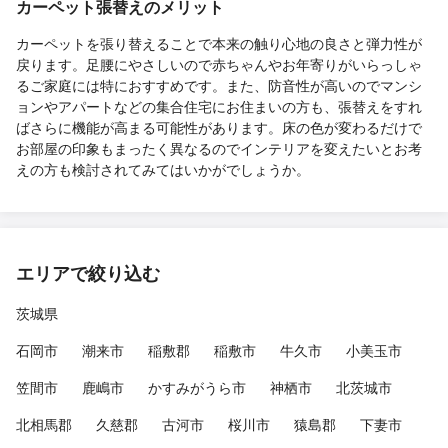
カーペット張替えのメリット
カーペットを張り替えることで本来の触り心地の良さと弾力性が
戻ります。足腰にやさしいので赤ちゃんやお年寄りがいらっしゃ
るご家庭には特におすすめです。また、防音性が高いのでマンシ
ョンやアパートなどの集合住宅にお住まいの方も、張替えをすれ
ばさらに機能が高まる可能性があります。床の色が変わるだけで
お部屋の印象もまったく異なるのでインテリアを変えたいとお考
えの方も検討されてみてはいかがでしょうか。
エリアで絞り込む
茨城県
石岡市
潮来市
稲敷郡
稲敷市
牛久市
小美玉市
笠間市
鹿嶋市
かすみがうら市
神栖市
北茨城市
北相馬郡
久慈郡
古河市
桜川市
猿島郡
下妻市