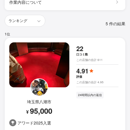
作業内容について
5 件の結果
1位
22
口コミ数
この店舗の合計 611
4.91
評価
この店舗の合計 4.95
24時間以内の返信
埼玉県八潮市
95,000
¥
アワード2025入選