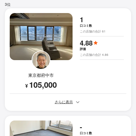
3位
1
口コミ数
この店舗の合計 61
4.88
評価
この店舗の合計 4.86
東京都府中市
105,000
¥
さらに表示
-
口コミ数