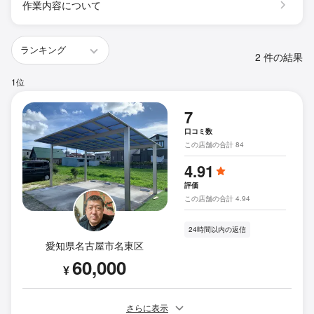
作業内容について
2 件の結果
1位
7
口コミ数
この店舗の合計 84
4.91
評価
この店舗の合計 4.94
24時間以内の返信
愛知県名古屋市名東区
60,000
¥
さらに表示