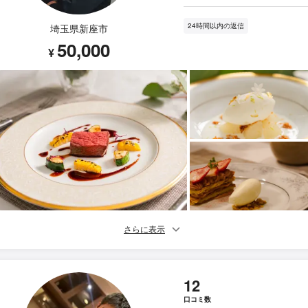
24時間以内の返信
埼玉県新座市
50,000
¥
さらに表示
12
口コミ数