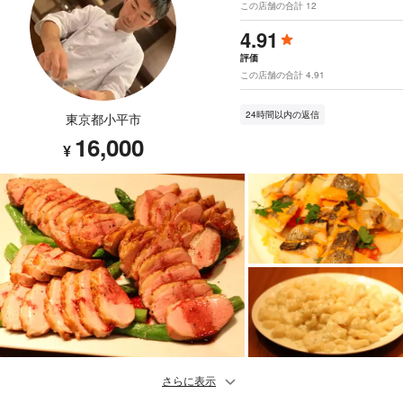
この店舗の合計 12
4.91
評価
この店舗の合計 4.91
24時間以内の返信
東京都小平市
16,000
¥
さらに表示