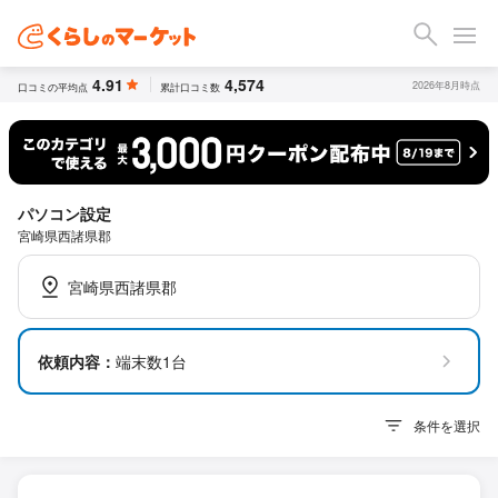
4.91
4,574
2026年8月時点
口コミの平均点
累計口コミ数
パソコン設定
宮崎県西諸県郡
宮崎県西諸県郡
依頼内容：
端末数1台
条件を選択