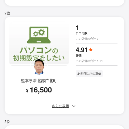
2位
1
口コミ数
この店舗の合計 7
4.91
評価
この店舗の合計 4.14
24時間以内の返信
熊本県葦北郡芦北町
16,500
¥
さらに表示
3位