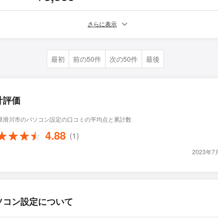
さらに表示
最初
前の50件
次の50件
最後
計評価
県滑川市のパソコン設定の口コミの平均点と累計数
4.88
(1)
2023年
ソコン設定について