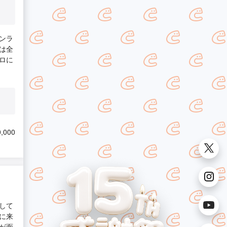
ンラ
は全
ロに
,000
して
に来
が面