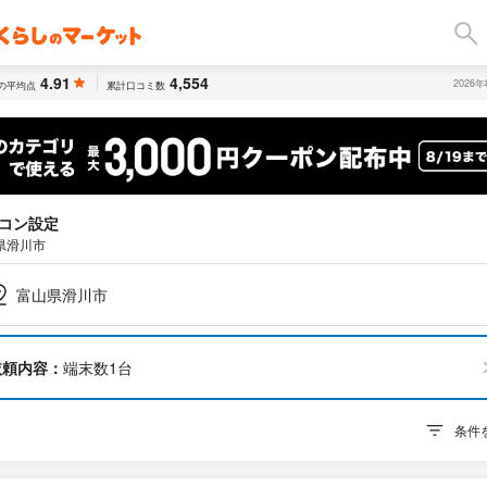
4.91
4,554
2026
の平均点
累計口コミ数
コン設定
県滑川市
富山県滑川市
依頼内容：
端末数1台
条件