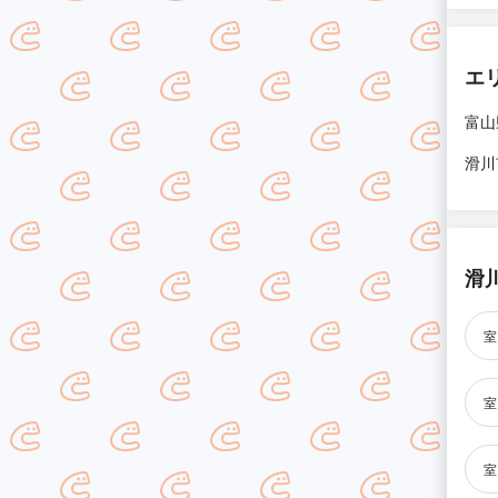
エ
富山
滑川
滑
室
室
室