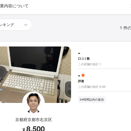
業内容について
1 件
-
口コミ数
この店舗の合計 1
-
評価
この店舗の合計 5.00
24時間以内の返信
京都府京都市右京区
8,500
¥