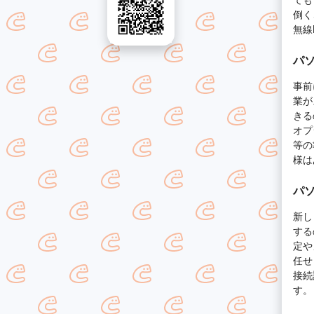
倒く
無線
パ
事前
業が
きる
オプ
等の
様は
パ
新し
する
定や
任せ
接続
す。