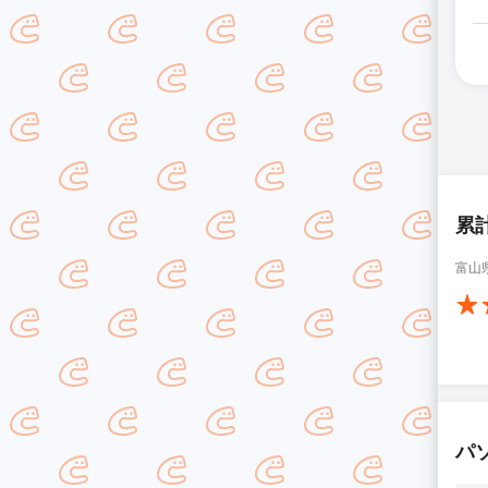
累
富山
パ