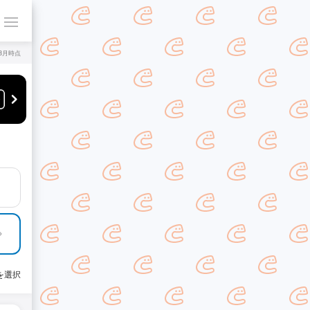
年8月時点
を選択