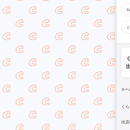
T
イ
ホー
くら
出店