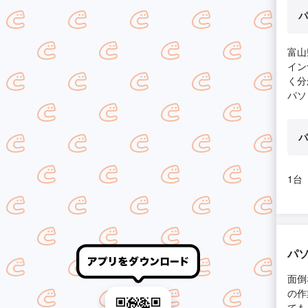
パ
富山
イン
く分
パソ
パ
1台
パ
面倒
の作
ても