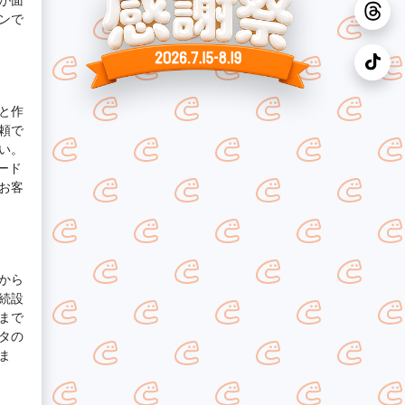
ンで
と作
頼で
い。
ード
お客
から
続設
まで
タの
ま