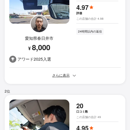
4.97
評価
この店舗の合計 4.98
24時間以内の返信
愛知県春日井市
8,000
¥
アワード2025入選
さらに表示
2位
20
口コミ数
この店舗の合計 49
4.95