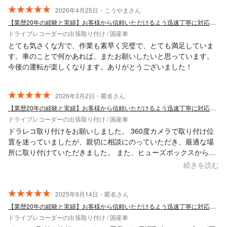
2026年4月25日・こうやまさん
【業歴20年の経験と実績】お客様から信頼いただけるよう迅速丁寧に対応します！
ドライブレコーダーの出張取り付け / 国産車
とても気さくな方で、作業も素早く完璧で、とても満足していま
す。車のことで何かあれば、またお願いしたいと思っています。
今後の運転が楽しくなります。ありがとうございました！
2026年3月2日・匿名さん
【業歴20年の経験と実績】お客様から信頼いただけるよう迅速丁寧に対応します！
ドライブレコーダーの出張取り付け / 国産車
ドラレコ取り付けをお願いしました。 360度カメラで取り付け位
置を迷っていましたが、親切に相談にのっていただき、最適な場
所に取り付けていただきました。 また、ヒューズボックスから電
源を取らず、他の場所から電源を取っていただけたので、ヒュー
続きを読む
ズボックスの蓋も外す事なく満足しております。 しっかりと養生
したうえでスピーディーに作業されており、ガレージラックスさ
んを選んで良かったです。
2025年9月14日・匿名さん
【業歴20年の経験と実績】お客様から信頼いただけるよう迅速丁寧に対応します！
ドライブレコーダーの出張取り付け / 国産車