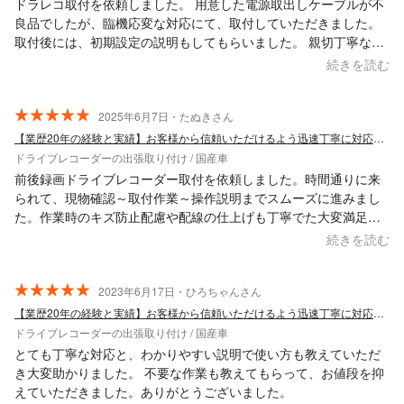
ドラレコ取付を依頼しました。 用意した電源取出しケーブルが不
良品でしたが、臨機応変な対応にて、取付していただきました。
取付後には、初期設定の説明もしてもらいました。 親切丁寧な施
工で、とても良い対応でした。
続きを読む
2025年6月7日・たぬきさん
【業歴20年の経験と実績】お客様から信頼いただけるよう迅速丁寧に対応します！
ドライブレコーダーの出張取り付け / 国産車
前後録画ドライブレコーダー取付を依頼しました。時間通りに来
られて、現物確認～取付作業～操作説明までスムーズに進みまし
た。作業時のキズ防止配慮や配線の仕上げも丁寧でた大変満足し
ています。また何かあるときはお願いしたいと思います。
続きを読む
2023年6月17日・ひろちゃんさん
【業歴20年の経験と実績】お客様から信頼いただけるよう迅速丁寧に対応します！
ドライブレコーダーの出張取り付け / 国産車
とても丁寧な対応と、わかりやすい説明で使い方も教えていただ
き大変助かりました。 不要な作業も教えてもらって、お値段を抑
えていただきました。ありがとうございました。