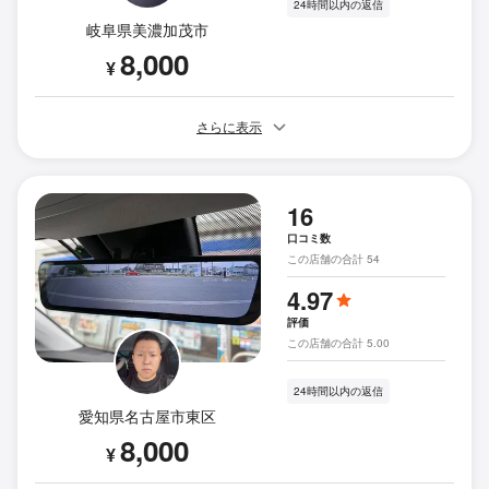
24時間以内の返信
岐阜県美濃加茂市
8,000
¥
さらに表示
16
口コミ数
この店舗の合計 54
4.97
評価
この店舗の合計 5.00
24時間以内の返信
愛知県名古屋市東区
8,000
¥