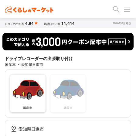
4.94
11,414
2026年8月時点
口コミの平均点
累計口コミ数
ドライブレコーダーの出張取り付け
国産車 ・ 愛知県日進市
国産車
外国車
愛知県日進市