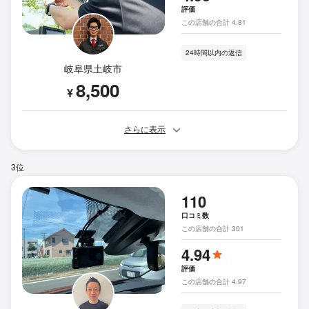
評価
この店舗の合計 4.81
24時間以内の返信
岐阜県土岐市
8,500
¥
さらに表示
3位
110
口コミ数
この店舗の合計 301
4.94
評価
この店舗の合計 4.97