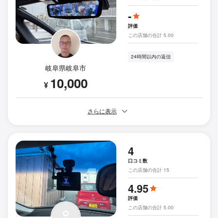
-
評価
この店舗の合計 5.00
24時間以内の返信
岐阜県岐阜市
10,000
¥
さらに表示
4
口コミ数
この店舗の合計 15
4.95
評価
この店舗の合計 5.00