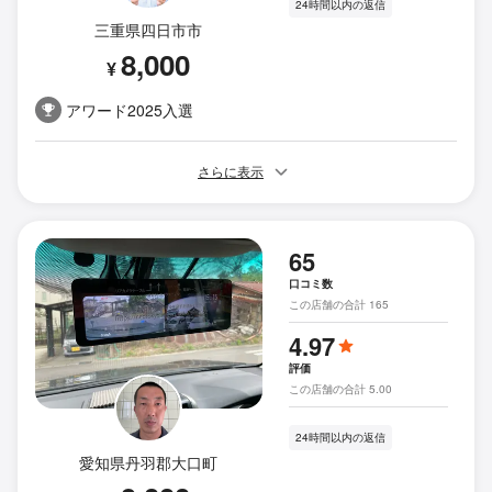
24時間以内の返信
三重県四日市市
8,000
¥
アワード2025入選
さらに表示
65
口コミ数
この店舗の合計 165
4.97
評価
この店舗の合計 5.00
24時間以内の返信
愛知県丹羽郡大口町