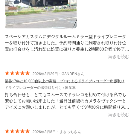
スペーシアカスタムにデジタルルームミラー型ドライブレコーダ
ーを取り付けて頂きました。予約時間通りに到着され取り付け位
置の打合せをし汚れ防止処置に確りと養生し2時間30分程で終了し
ました。配線も綺麗に隠され確りと固定されとても満足していま
続きを読む
す。ショップに出向くと待ってる時間が無駄に思えるので今回く
らしのマーケットさんにお願いをしました。ありがとうございま
した。
2026年3月29日・GANDENさん
業界17年と10,000台以上の実績！プロによるドライブレコーダー出張取り付け
ドライブレコーダーの出張取り付け / 国産車
打ち合わせも、とてもスムーズでドラレコを初めて付ける私でも
安心してお願い出来ました！当日は前後のカメラをヴォクシーと
デイズにお願いしましたが、とても早くて9時30分に時間通り来ら
れて2時間くらいで丁寧に説明までしてくださり完了でした。 車
続きを読む
の事でお願いする時は絶対また、お願いしたいです！人柄も凄く
良い人で質問も親身に答えてくれました！
2026年3月8日・まさっちさん