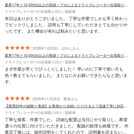
業界17年と10,000台以上の実績！プロによるドライブレコーダー出張取り付け
ドライブレコーダーの出張取り付け / 国産車
本日はありがとうございました。 丁寧な作業でしかも早く終わっ
てビックリしました。 説明も丁寧にしていただきとても分かりや
ったです。 また機会が有れば頼みたいと思います。
2026年1月25日・はやしさん
業界17年と10,000台以上の実績！プロによるドライブレコーダー出張取り付け
ドライブレコーダーの出張取り付け / 国産車
まず作業が早くてびっくりしました！ 早いのに丁寧で使い方も
色々教えてもらいました。 またなにかお願いできたらなと思いま
す。
2025年11月24日・匿名さん
【業歴20年の経験と実績】お客様から信頼いただけるよう迅速丁寧に対応します！
ドライブレコーダーの出張取り付け / 国産車
丁寧な接客、作業でした。 詳細な配置は当日にやり取りし、希望
通りの位置に付けていただきました。 配線の処理も綺麗です。 作
業完了後には、操作説明をしてくれたので、説明書を読まない方