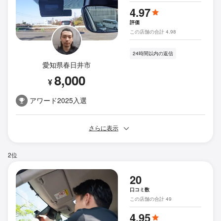
4.97
評価
この店舗の合計 4.98
24時間以内の返信
愛知県春日井市
8,000
¥
アワード2025入選
さらに表示
2位
20
口コミ数
この店舗の合計 49
4.95