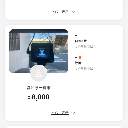
さらに表示
-
口コミ数
この店舗の合計 -
-
評価
この店舗の合計 -
愛知県一宮市
8,000
¥
さらに表示