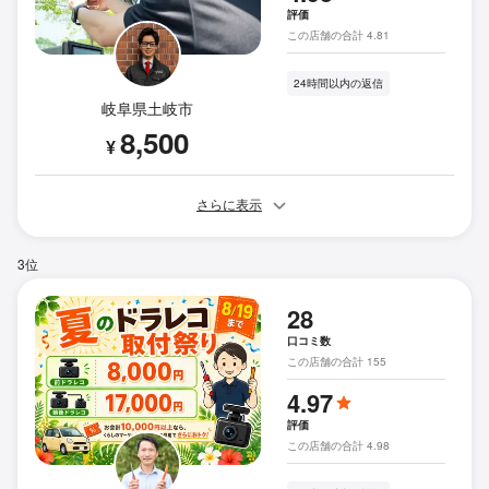
評価
この店舗の合計 4.81
24時間以内の返信
岐阜県土岐市
8,500
¥
さらに表示
3位
28
口コミ数
この店舗の合計 155
4.97
評価
この店舗の合計 4.98