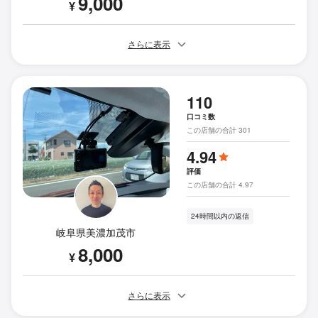
9,000
¥
さらに表示
110
口コミ数
この店舗の合計 301
4.94
評価
この店舗の合計 4.97
24時間以内の返信
岐阜県美濃加茂市
8,000
¥
さらに表示