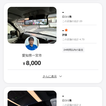
-
口コミ数
この店舗の合計 23
-
評価
この店舗の合計 4.73
24時間以内の返信
愛知県一宮市
8,000
¥
さらに表示
-
口コミ数
この店舗の合計 2