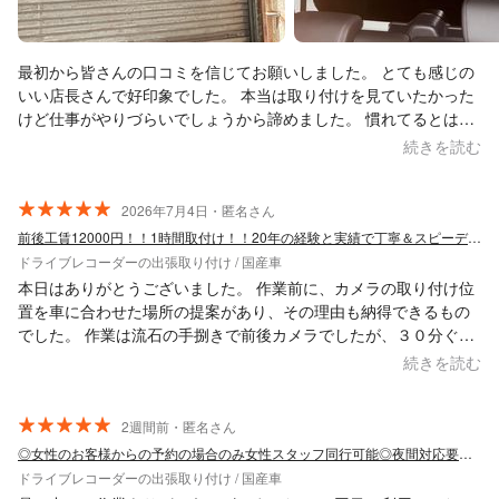
分を利用させていただいたため、トータル15,000円でした。 作業
の技術面やコスパを考えたら、また利用したいと思いました。 周
りでもドラレコ等の取り付け作業で業者探しに困っている人がい
最初から皆さんの口コミを信じてお願いしました。 とても感じの
たら、是非おすすめしたいと思います！ ありがとうございまし
いい店長さんで好印象でした。 本当は取り付けを見ていたかった
た！
けど仕事がやりづらいでしょうから諦めました。 慣れてるとは言
え1時間掛からない位で終了！ 自分だったら3時間は掛かるかな？
続きを読む
nbox jf5の純正ドラレコディーラー見積もり9万円(新車時)。高
っ！コムテックの前後ドラレコ+工賃で3万円位で済んだので最
高！
2026年7月4日・匿名さん
前後工賃12000円！！1時間取付け！！20年の経験と実績で丁寧＆スピーディー
ドライブレコーダーの出張取り付け / 国産車
本日はありがとうございました。 作業前に、カメラの取り付け位
置を車に合わせた場所の提案があり、その理由も納得できるもの
でした。 作業は流石の手捌きで前後カメラでしたが、３０分ぐら
いで取付完了でした。 使用方法を詳しく教えていただきました。
続きを読む
2週間前・匿名さん
◎女性のお客様からの予約の場合のみ女性スタッフ同行可能◎夜間対応要相談
ドライブレコーダーの出張取り付け / 国産車