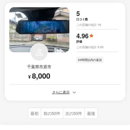
5
口コミ数
この店舗の合計 16
4.96
評価
この店舗の合計 5.00
24時間以内の返信
千葉県市原市
8,000
¥
さらに表示
最初
前の50件
次の50件
最後