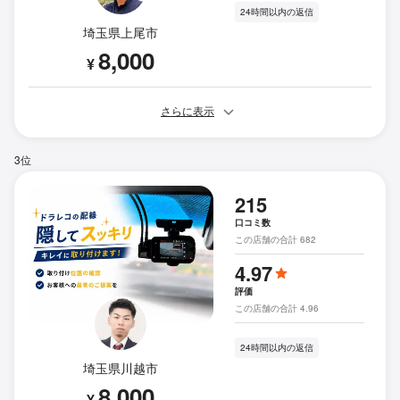
24時間以内の返信
埼玉県上尾市
8,000
¥
さらに表示
3位
215
口コミ数
この店舗の合計 682
4.97
評価
この店舗の合計 4.96
24時間以内の返信
埼玉県川越市
8,000
¥