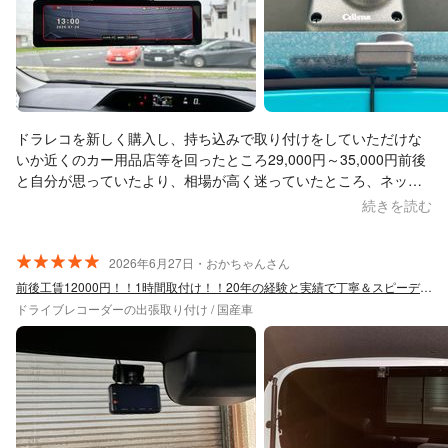
ドラレコを新しく購入し、持ち込みで取り付けをしていただけな
いか近くのカー用品店等を回ったところ29,000円～35,000円前後
と自分が思っていたより、相場が高く迷っていたところ、ネット
でくらしのマーケットでも取り付けを行っていると拝見しまし
続きを読む
た。 初めての利用であり、不安でしたが皆さんの口コミのとお
り、とても素早く丁寧かつ人柄も良い方が作業を行ってください
ました。 ドラレコの配線等が見えるのが嫌だったので、その点も
2026年6月27日・おかちゃんさん
踏まえ綺麗に作業をしてくださったため、コスパを考えたらとて
前後工賃12000円！！1時間取付け！！20年の経験と実績で丁寧＆スピーディー
も大満足です。 また、取り外していただいたドラレコやレーダー
ドライブレコーダーの出張取り付け / 国産車
を別の車で再利用する予定だったので、取り外し後も綺麗にまと
めていただき、とても良い印象でした！ 今回、元々フロントのみ
ドラレコがついており、そちらの取り外し、およびついでにレー
ダーの取り外しもお願いしました。 それに加え新しくデジタルミ
ラー型ドラレコ(はめ込み式)前後の取り付けをお願いさせていただ
きトータル17,000円でした。今回、アプリ限定のクーポン2,000円