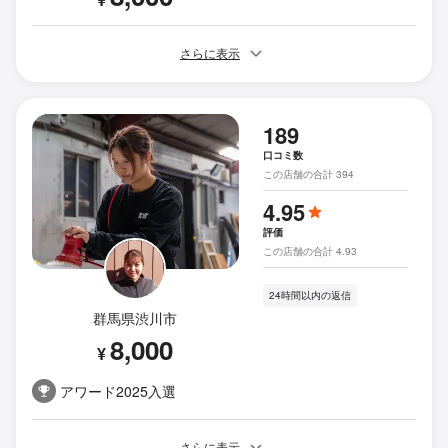
さらに表示
189
口コミ数
この店舗の合計 394
4.95
評価
この店舗の合計 4.93
24時間以内の返信
群馬県渋川市
8,000
¥
アワード2025入選
さらに表示