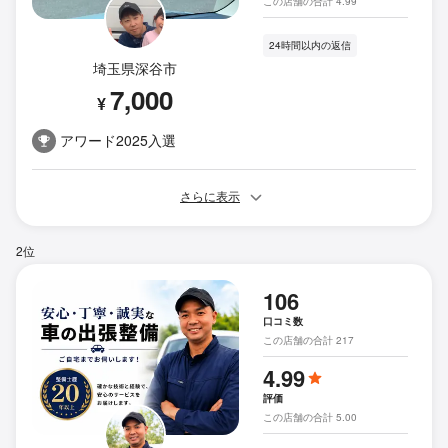
この店舗の合計 4.99
24時間以内の返信
埼玉県深谷市
7,000
¥
アワード2025入選
さらに表示
2位
106
口コミ数
この店舗の合計 217
4.99
評価
この店舗の合計 5.00