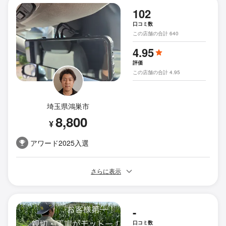
102
口コミ数
この店舗の合計 640
4.95
評価
この店舗の合計 4.95
埼玉県鴻巣市
8,800
¥
アワード2025入選
さらに表示
-
口コミ数