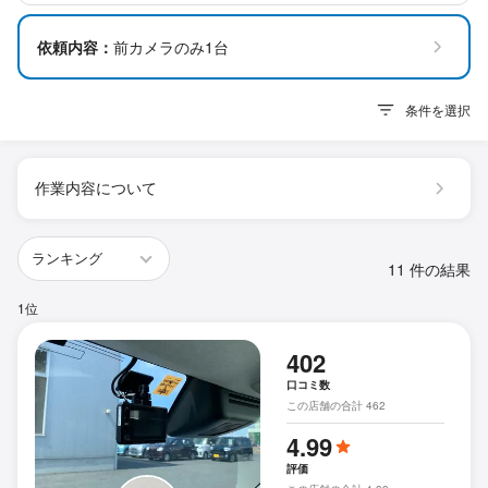
依頼内容：
前カメラのみ1台
条件を選択
作業内容について
11 件の結果
1位
402
口コミ数
この店舗の合計 462
4.99
評価