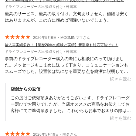
ドライブレコーダーの出張取り付け / 外国車
最高のサービス、最高の取り付け。文句ありません。値段は安く
はありませんが、この方に頼めば間違いないでしょう。
2026年5月6日・MOOMINママさん
輸入車実績多数！【業歴20年の経験と実績】新型車も対応可能です！
ドライブレコーダーの出張取り付け / 外国車
事前のドライブレコーダー購入の際にも相談にのって頂けまし
た。メッセージもこまめに送って下さり、コミュニケーションも
スムーズでした。設置後は気になる重要な点を簡潔に説明して頂
けました。取り付けてもらって満足しています。
続きを読む
店舗からの返信
この度はご依頼頂きありがとうございます。ドライブレコーダ
ー選びでお困りでしたが、当店オススメの商品をお伝えしてお
客様にてご準備頂きました。 これからもお車でお困りの際はお
気軽にお声掛けください。 お忙しい中、貴重な口コミを頂き、
続きを読む
ありがとうございました。
2026年5月19日・匿名さん