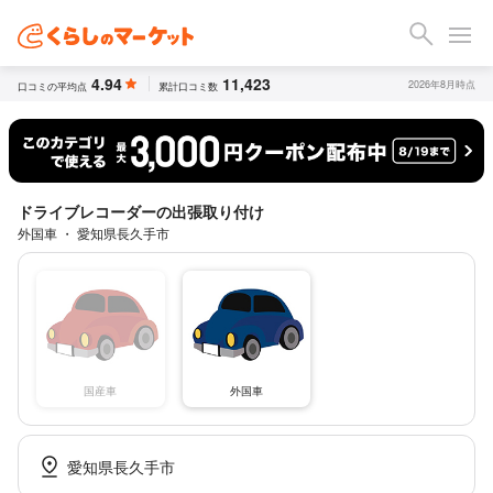
4.94
11,423
2026年8月時点
口コミの平均点
累計口コミ数
ドライブレコーダーの出張取り付け
外国車 ・ 愛知県長久手市
国産車
外国車
愛知県長久手市