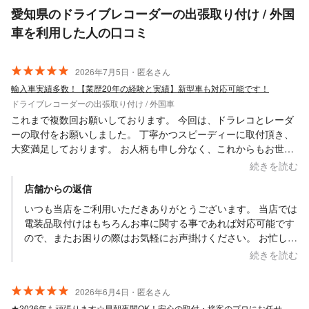
愛知県のドライブレコーダーの出張取り付け / 外国
車を利用した人の口コミ
2026年7月5日・匿名さん
輸入車実績多数！【業歴20年の経験と実績】新型車も対応可能です！
ドライブレコーダーの出張取り付け / 外国車
これまで複数回お願いしております。 今回は、ドラレコとレーダ
ーの取付をお願いしました。 丁寧かつスピーディーに取付頂き、
大変満足しております。 お人柄も申し分なく、これからもお世話
になりたいと思います。オススメします。
続きを読む
店舗からの返信
いつも当店をご利用いただきありがとうございます。 当店では
電装品取付けはもちろんお車に関する事であれば対応可能です
ので、またお困りの際はお気軽にお声掛けください。 お忙しい
中貴重な口コミをありがとうございました。
続きを読む
2026年6月4日・匿名さん
★2026年も頑張ります☆早朝夜間OK！安心の取付・接客のプロにお任せください！