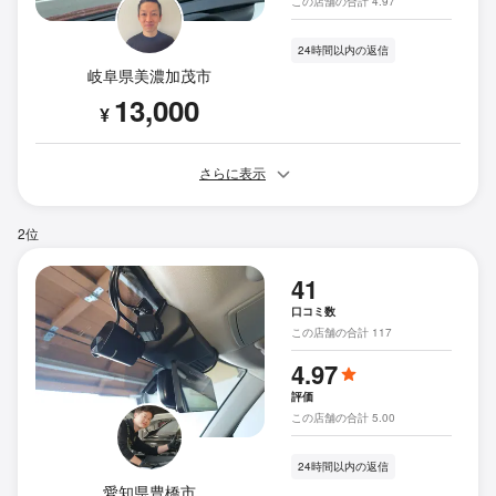
この店舗の合計 4.97
24時間以内の返信
岐阜県美濃加茂市
13,000
¥
さらに表示
2位
41
口コミ数
この店舗の合計 117
4.97
評価
この店舗の合計 5.00
24時間以内の返信
愛知県豊橋市