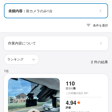
依頼内容：
前カメラのみ1台
条件を選択
作業内容について
2 件の結果
1位
110
口コミ数
この店舗の合計 301
4.94
評価