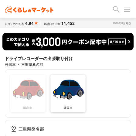
4.94
11,452
2026年8月時点
口コミの平均点
累計口コミ数
ドライブレコーダーの出張取り付け
外国車 ・ 三重県桑名郡
国産車
外国車
三重県桑名郡