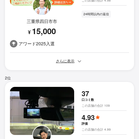
この店舗の合計 4.98
24時間以内の返信
三重県四日市市
15,000
¥
アワード2025入選
さらに表示
2位
37
口コミ数
この店舗の合計 109
4.93
評価
この店舗の合計 4.99