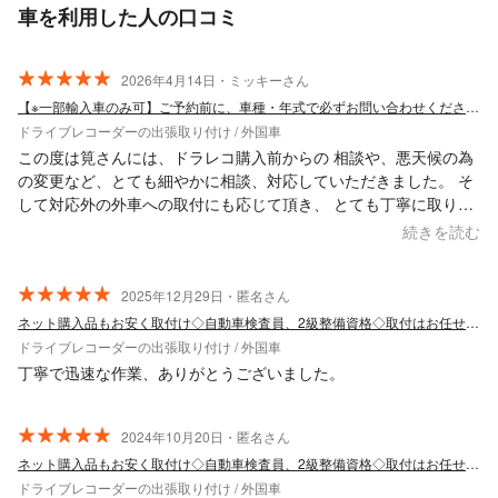
車を利用した人の口コミ
2026年4月14日・ミッキーさん
【※一部輸入車のみ可】ご予約前に、車種・年式で必ずお問い合わせください！
ドライブレコーダーの出張取り付け / 外国車
この度は筧さんには、ドラレコ購入前からの 相談や、悪天候の為
の変更など、とても細やかに相談、対応していただきました。 そ
して対応外の外車への取付にも応じて頂き、 とても丁寧に取り付
けてい頂き、また、ドラレコの使い方も教えて頂きました。 ま
続きを読む
た、機会があればもちろん筧さんにリピートですし、知人にもオ
ススメしているぐらい、感謝です！ ありがとうございました！
2025年12月29日・匿名さん
ネット購入品もお安く取付け◇自動車検査員、2級整備資格◇取付はお任せ下さい★
ドライブレコーダーの出張取り付け / 外国車
丁寧で迅速な作業、ありがとうございました。
2024年10月20日・匿名さん
ネット購入品もお安く取付け◇自動車検査員、2級整備資格◇取付はお任せ下さい★
ドライブレコーダーの出張取り付け / 外国車