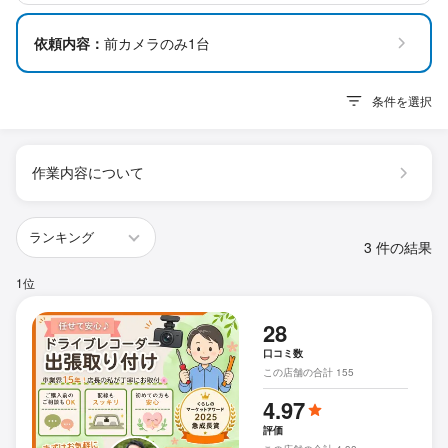
依頼内容：
前カメラのみ1台
条件を選択
作業内容について
3 件の結果
1位
28
口コミ数
この店舗の合計 155
4.97
評価