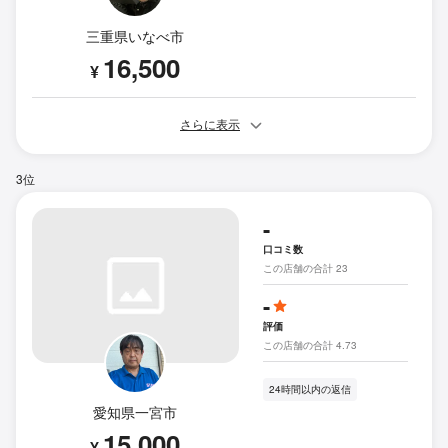
三重県いなべ市
16,500
¥
さらに表示
3位
-
口コミ数
この店舗の合計 23
-
評価
この店舗の合計 4.73
24時間以内の返信
愛知県一宮市
15,000
¥