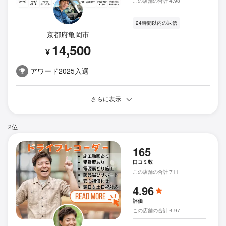
この店舗の合計 4.98
24時間以内の返信
京都府亀岡市
14,500
¥
アワード2025入選
さらに表示
2位
165
口コミ数
この店舗の合計 711
4.96
評価
この店舗の合計 4.97