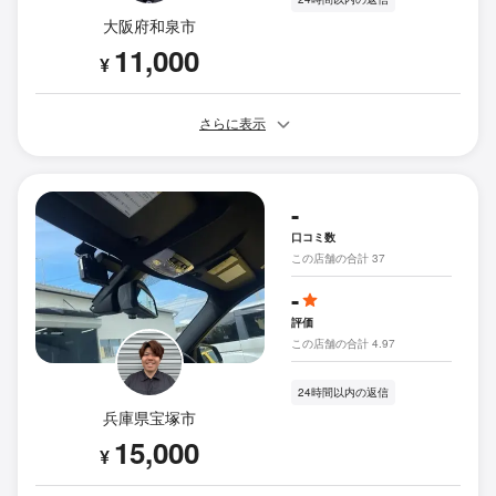
大阪府和泉市
11,000
¥
さらに表示
-
口コミ数
この店舗の合計 37
-
評価
この店舗の合計 4.97
24時間以内の返信
兵庫県宝塚市
15,000
¥