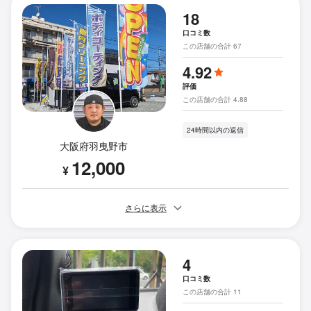
18
口コミ数
この店舗の合計 67
4.92
評価
この店舗の合計 4.88
24時間以内の返信
大阪府羽曳野市
12,000
¥
さらに表示
4
口コミ数
この店舗の合計 11