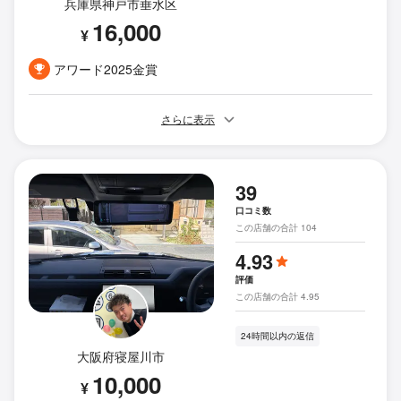
兵庫県神戸市垂水区
16,000
¥
アワード2025金賞
さらに表示
39
口コミ数
この店舗の合計 104
4.93
評価
この店舗の合計 4.95
24時間以内の返信
大阪府寝屋川市
10,000
¥