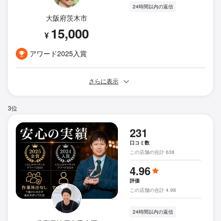
24時間以内の返信
大阪府茨木市
15,000
¥
アワード2025入賞
さらに表示
3位
231
口コミ数
この店舗の合計 638
4.96
評価
この店舗の合計 4.98
24時間以内の返信