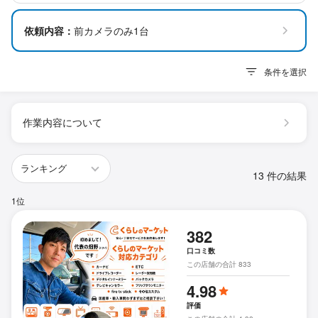
依頼内容：
前カメラのみ1台
条件を選択
作業内容について
13 件の結果
1位
382
口コミ数
この店舗の合計 833
4.98
評価