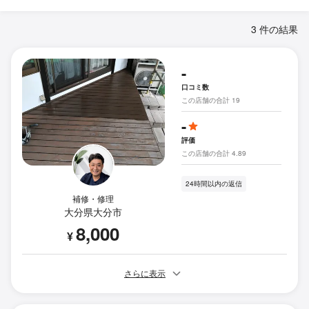
3 件の結果
-
口コミ数
この店舗の合計 19
-
評価
この店舗の合計 4.89
24時間以内の返信
補修・修理
大分県大分市
8,000
¥
さらに表示