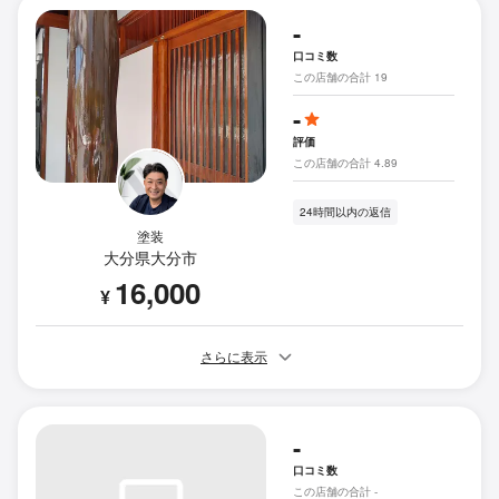
-
口コミ数
この店舗の合計 19
-
評価
この店舗の合計 4.89
24時間以内の返信
塗装
大分県大分市
16,000
¥
さらに表示
-
口コミ数
この店舗の合計 -