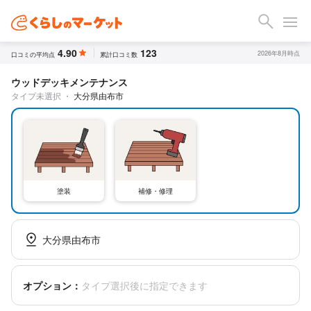
4.90
123
2026年8月時点
口コミの平均点
累計口コミ数
ウッドデッキメンテナンス
タイプ未選択
・
大分県由布市
塗装
補修・修理
大分県由布市
オプション：
タイプ選択後に指定できます