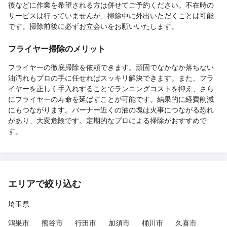
後などに作業を希望される方は併せてご予約ください。不在時の
サービスは行っていませんが、掃除中に外出いただくことは可能
です。掃除前後に必ずお立会いをお願いいたします。
フライヤー掃除のメリット
フライヤーの徹底掃除を依頼できます。頑固でなかなか落ちない
油汚れもプロの手に任せればスッキリ解決できます。また、フラ
イヤーを正しく手入れすることでランニングコストを抑え、さら
にフライヤーの寿命を延ばすことが可能です。結果的に経費削減
にもつながります。バーナー近くの油の塊は火事につながる恐れ
があり、大変危険です。定期的なプロによる掃除がおすすめで
す。
エリアで絞り込む
埼玉県
鴻巣市
熊谷市
行田市
加須市
桶川市
久喜市