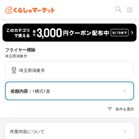
フライヤー掃除
埼玉県鴻巣市
埼玉県鴻巣市
依頼内容：
1槽式1基
条件を選択
作業内容について