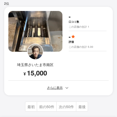
2位
-
口コミ数
この店舗の合計 1
-
評価
この店舗の合計 5.00
埼玉県さいたま市南区
15,000
¥
さらに表示
最初
前の50件
次の50件
最後