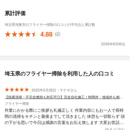
累計評価
埼玉県鴻巣市のフライヤー掃除の口コミの平均点と累計数
4.88
(2)
2026年8月時点
埼玉県のフライヤー掃除を利用した人の口コミ
2022年3月28日・ヤナギさん
【脱着清掃・不完全燃焼も対応可◎】完全自社施工！時間外・地域外も相談可！
フライヤー掃除
作業にかかる際にご挨拶も礼儀正しく 作業内容にもお一人で長時
間の清掃をキチンと最後までして頂きました 休憩も一切取らず 頭
の下がる思いで今日は感謝の言葉をお伝え致します 大変お世話に
なりまして有難う御座いました
続きを読む