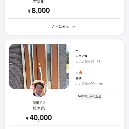
大阪府
8,000
¥
さらに表示
-
口コミ数
この店舗の合計 78
-
評価
この店舗の合計 4.98
24時間以内の返信
玄関ドア
岐阜県
40,000
¥