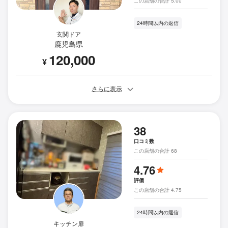
この店舗の合計 5.00
24時間以内の返信
玄関ドア
鹿児島県
120,000
¥
さらに表示
38
口コミ数
この店舗の合計 68
4.76
評価
この店舗の合計 4.75
24時間以内の返信
キッチン扉