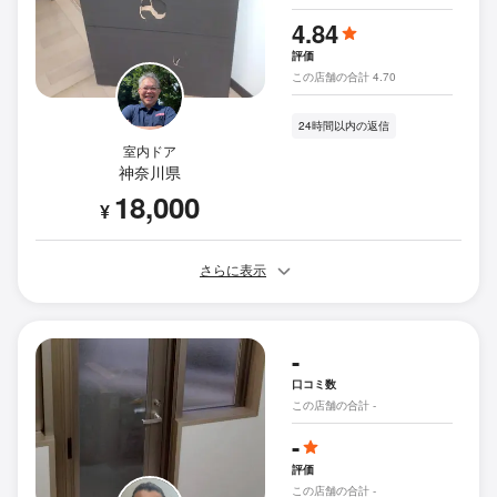
4.84
評価
この店舗の合計 4.70
24時間以内の返信
室内ドア
神奈川県
18,000
¥
さらに表示
-
口コミ数
この店舗の合計 -
-
評価
この店舗の合計 -