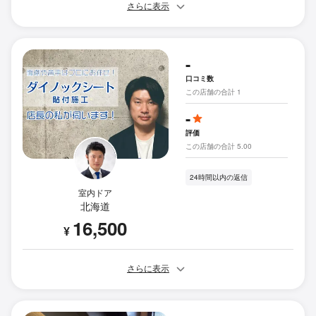
さらに表示
-
口コミ数
この店舗の合計 1
-
評価
この店舗の合計 5.00
24時間以内の返信
室内ドア
北海道
16,500
¥
さらに表示