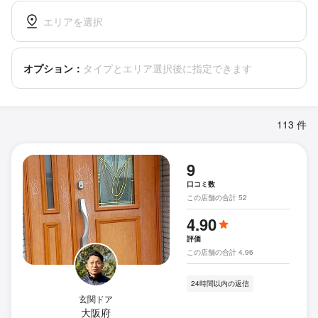
エリアを選択
オプション：
タイプとエリア選択後に指定できます
113 件
9
口コミ数
この店舗の合計 52
4.90
評価
この店舗の合計 4.96
24時間以内の返信
玄関ドア
大阪府