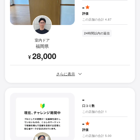
-
評価
この店舗の合計 4.87
24時間以内の返信
室内ドア
福岡県
28,000
¥
さらに表示
-
口コミ数
この店舗の合計 1
-
評価
この店舗の合計 5.00