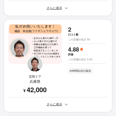
さらに表示
2
口コミ数
この店舗の合計 50
4.88
評価
この店舗の合計 5.00
24時間以内の返信
玄関ドア
兵庫県
42,000
¥
さらに表示