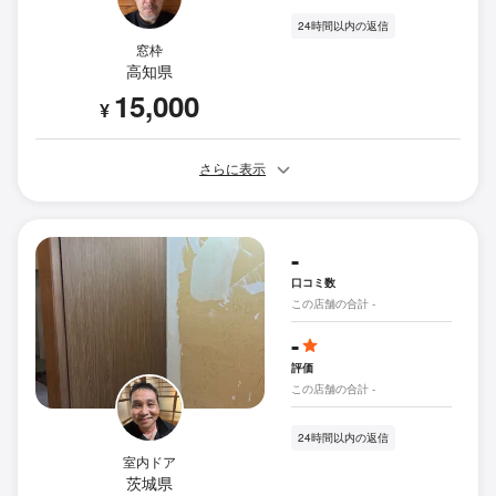
24時間以内の返信
窓枠
高知県
15,000
¥
さらに表示
-
口コミ数
この店舗の合計 -
-
評価
この店舗の合計 -
24時間以内の返信
室内ドア
茨城県