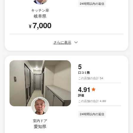
24時間以内の返信
キッチン扉
岐阜県
7,000
¥
さらに表示
5
口コミ数
この店舗の合計 54
4.91
評価
この店舗の合計 4.88
24時間以内の返信
室内ドア
愛知県