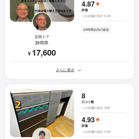
4.87
評価
この店舗の合計 5.00
24時間以内の返信
玄関ドア
静岡県
17,600
¥
さらに表示
8
口コミ数
この店舗の合計 308
4.93
評価
この店舗の合計 4.93