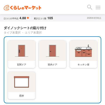
4.88
105
2026年8月時点
口コミの平均点
累計口コミ数
ダイノックシートの貼り付け
タイプ未選択
・
エリア未選択
玄関ドア
室内ドア
キッチン扉
窓枠