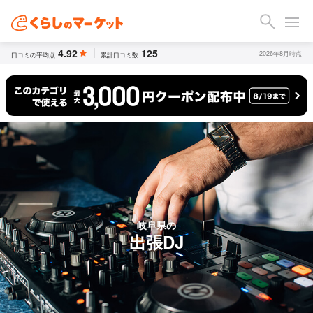
4.92
125
2026年8月時点
口コミの平均点
累計口コミ数
岐阜県の
出張DJ