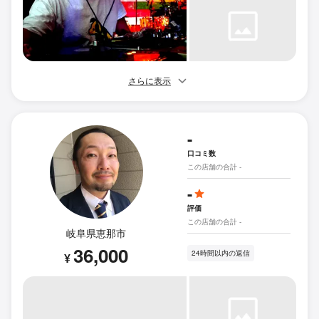
さらに表示
-
口コミ数
この店舗の合計 -
-
評価
この店舗の合計 -
岐阜県恵那市
36,000
24時間以内の返信
¥