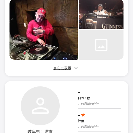
さらに表示
-
口コミ数
この店舗の合計 -
-
評価
この店舗の合計 -
岐阜県可児市