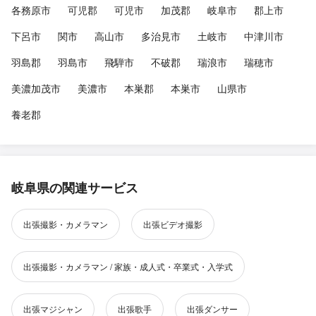
各務原市
可児郡
可児市
加茂郡
岐阜市
郡上市
下呂市
関市
高山市
多治見市
土岐市
中津川市
羽島郡
羽島市
飛騨市
不破郡
瑞浪市
瑞穂市
美濃加茂市
美濃市
本巣郡
本巣市
山県市
養老郡
岐阜県の関連サービス
出張撮影・カメラマン
出張ビデオ撮影
出張撮影・カメラマン / 家族・成人式・卒業式・入学式
出張マジシャン
出張歌手
出張ダンサー