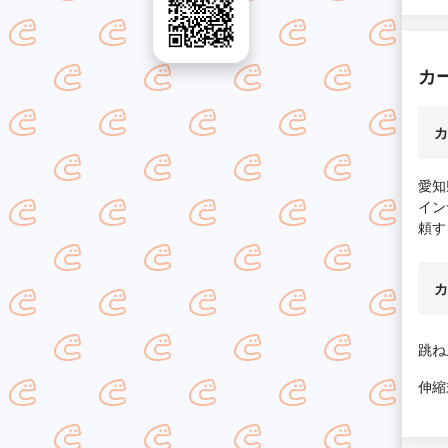
カ
カ
愛知
イン
頼す
カ
跳ね
伸縮式