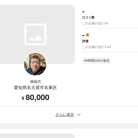
-
口コミ数
この店舗の合計 83
-
評価
この店舗の合計 4.93
24時間以内の返信
伸縮式
愛知県名古屋市名東区
80,000
¥
さらに表示