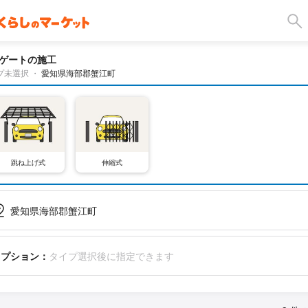
ゲートの施工
プ未選択
・
愛知県海部郡蟹江町
跳ね上げ式
伸縮式
愛知県海部郡蟹江町
オプション：
タイプ選択後に指定できます