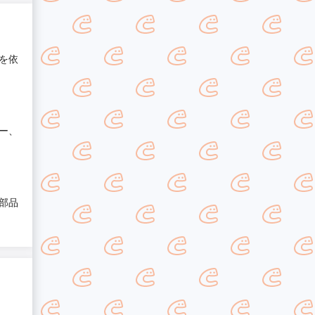
を依
ー、
部品