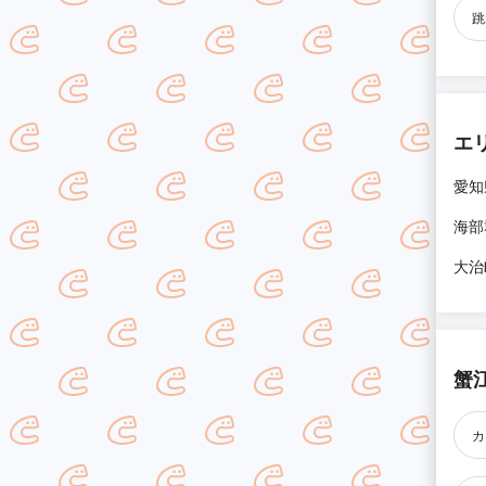
跳
エ
愛知
海部
大治
蟹
カ