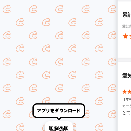
累
愛知
愛
【年
カー
とて