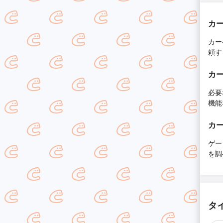
カ
カー
頼す
カ
必
機能
カ
ゲ
を調
タ