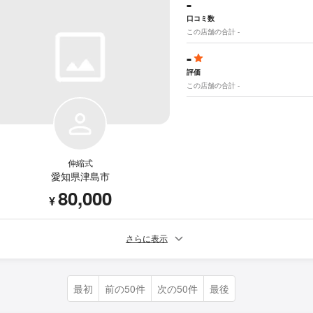
-
口コミ数
この店舗の合計 -
-
評価
この店舗の合計 -
伸縮式
愛知県津島市
80,000
¥
さらに表示
最初
前の50件
次の50件
最後