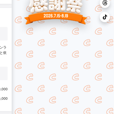
ンラ
と依
,000
,000