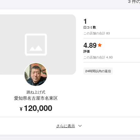
3 件
1
口コミ数
この店舗の合計 83
4.89
評価
この店舗の合計 4.93
24時間以内の返信
跳ね上げ式
愛知県名古屋市名東区
120,000
¥
さらに表示