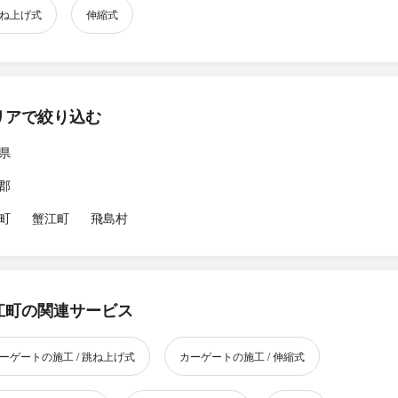
ね上げ式
伸縮式
リアで絞り込む
県
郡
町
蟹江町
飛島村
江町の関連サービス
ーゲートの施工 / 跳ね上げ式
カーゲートの施工 / 伸縮式