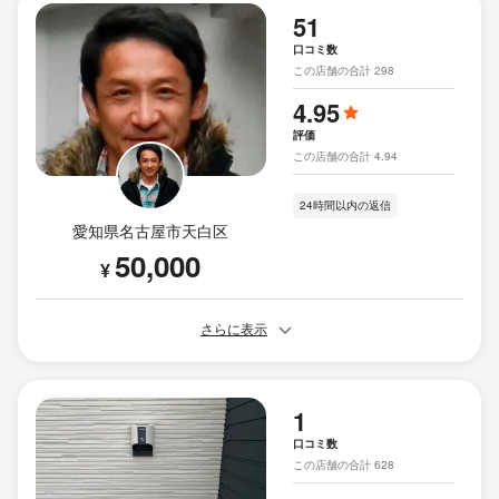
51
口コミ数
この店舗の合計 298
4.95
評価
この店舗の合計 4.94
24時間以内の返信
愛知県名古屋市天白区
50,000
¥
さらに表示
1
口コミ数
この店舗の合計 628