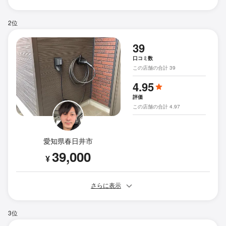
2位
39
口コミ数
この店舗の合計 39
4.95
評価
この店舗の合計 4.97
愛知県春日井市
39,000
¥
さらに表示
3位