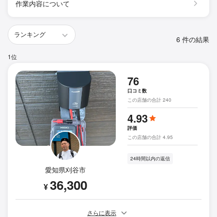
作業内容について
6 件の結果
1位
76
口コミ数
この店舗の合計 240
4.93
評価
この店舗の合計 4.95
24時間以内の返信
愛知県刈谷市
36,300
¥
さらに表示