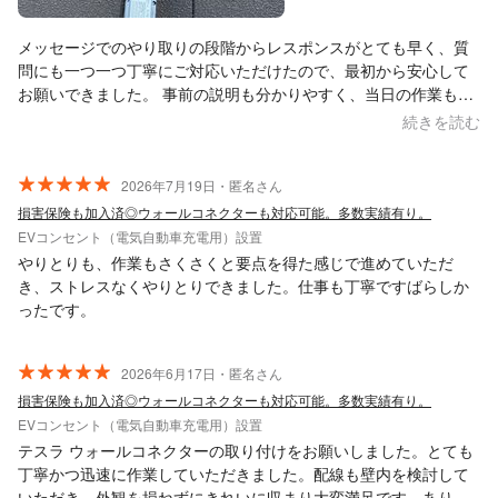
メッセージでのやり取りの段階からレスポンスがとても早く、質
問にも一つ一つ丁寧にご対応いただけたので、最初から安心して
お願いできました。 事前の説明も分かりやすく、当日の作業もと
てもスムーズで、EVコンセントの取付は1時間もかからずに完了
続きを読む
しました。 料金についても、期間限定とはいえ基本工事が30,000
円と良心的で、分電盤の盤外増設など追加作業が発生しました
が、それでも内容を考えるとかなり安く対応していただけたと思
2026年7月19日・匿名さん
います。 作業中の説明や対応も丁寧で、全体を通してとても信頼
損害保険も加入済◎ウォールコネクターも対応可能。多数実績有り。
できる業者さんでした。 EVコンセント設置を検討されている方に
EVコンセント（電気自動車充電用）設置
おすすめできます。
やりとりも、作業もさくさくと要点を得た感じで進めていただ
き、ストレスなくやりとりできました。仕事も丁寧ですばらしか
ったです。
2026年6月17日・匿名さん
損害保険も加入済◎ウォールコネクターも対応可能。多数実績有り。
EVコンセント（電気自動車充電用）設置
テスラ ウォールコネクターの取り付けをお願いしました。とても
丁寧かつ迅速に作業していただきました。配線も壁内を検討して
いただき、外観を損ねずにきれいに収まり大変満足です。ありが