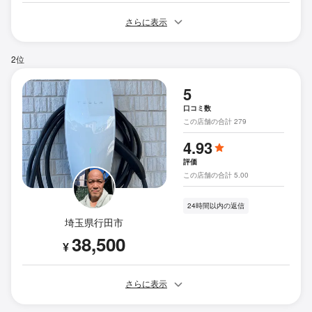
さらに表示
2位
5
口コミ数
この店舗の合計 279
4.93
評価
この店舗の合計 5.00
24時間以内の返信
埼玉県行田市
38,500
¥
さらに表示