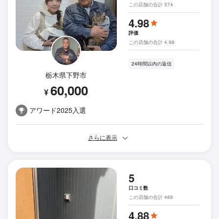
この店舗の合計 574
4.98
評価
この店舗の合計 4.98
24時間以内の返信
栃木県下野市
60,000
¥
アワード2025入選
さらに表示
5
口コミ数
この店舗の合計 488
4.88