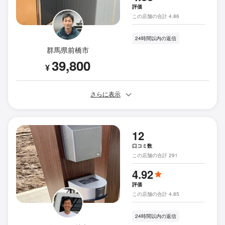
評価
この店舗の合計 4.86
24時間以内の返信
群馬県前橋市
39,800
¥
さらに表示
12
口コミ数
この店舗の合計 291
4.92
評価
この店舗の合計 4.85
24時間以内の返信