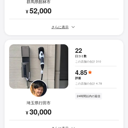
群馬県館林市
52,000
¥
さらに表示
22
口コミ数
この店舗の合計 310
4.85
評価
この店舗の合計 4.78
24時間以内の返信
埼玉県行田市
30,000
¥