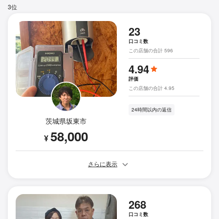
3位
23
口コミ数
この店舗の合計 596
4.94
評価
この店舗の合計 4.95
24時間以内の返信
茨城県坂東市
58,000
¥
さらに表示
268
口コミ数