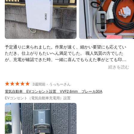
予定通りに来られました。作業が速く、細かい要望にも応えてい
ただき、仕上がりもたいへん満足でした。 職人気質の方でした
が、充電が確認できた時、一緒に喜んでもらえた事がとても印象
的です。 (諸事情により申請は見送りましたが…) 補助金制度で指
続きを読む
定書式の見積書作成にも柔軟に対応していただき感謝します。 別
の案件の際はまたお願いしたいです。
3週間前・うっちーさん
電気自動車 EVコンセント設置 VVF2.6mm ブレーカ30A
EVコンセント（電気自動車充電用）設置