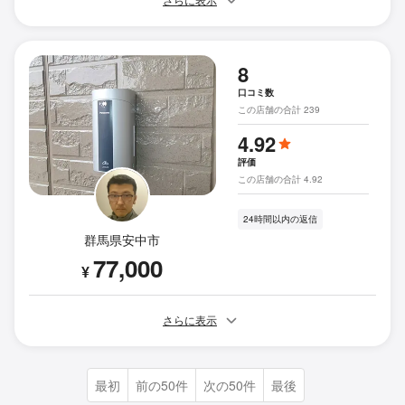
さらに表示
8
口コミ数
この店舗の合計 239
4.92
評価
この店舗の合計 4.92
24時間以内の返信
群馬県安中市
77,000
¥
さらに表示
最初
前の50件
次の50件
最後