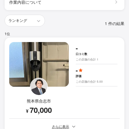
作業内容について
1 件の結果
1位
-
口コミ数
この店舗の合計 1
-
評価
この店舗の合計 5.00
熊本県合志市
70,000
¥
さらに表示