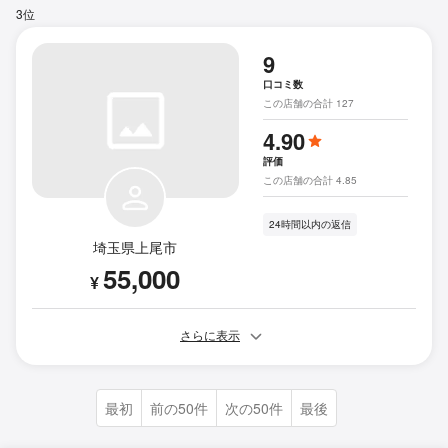
3位
9
口コミ数
この店舗の合計 127
4.90
評価
この店舗の合計 4.85
24時間以内の返信
埼玉県上尾市
55,000
¥
さらに表示
最初
前の50件
次の50件
最後