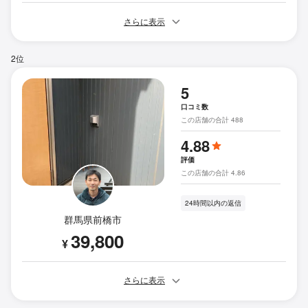
さらに表示
2位
5
口コミ数
この店舗の合計 488
4.88
評価
この店舗の合計 4.86
24時間以内の返信
群馬県前橋市
39,800
¥
さらに表示