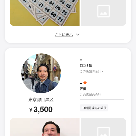
さらに表示
-
口コミ数
この店舗の合計 -
-
評価
この店舗の合計 -
東京都目黒区
3,500
24時間以内の返信
¥