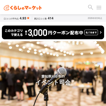
4.93
414
2026年8月時点
口コミの平均点
累計口コミ数
愛知県刈谷市の
イベント司会