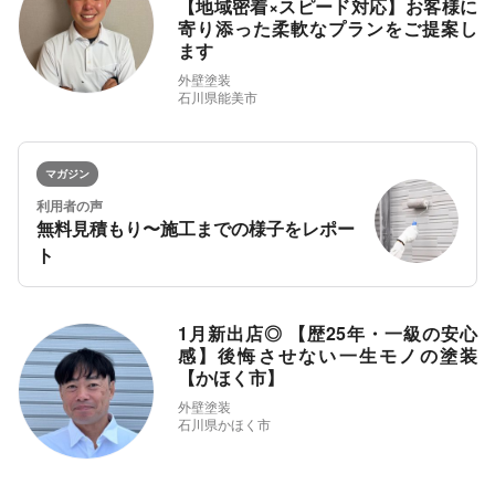
【地域密着×スピード対応】お客様に
寄り添った柔軟なプランをご提案し
ます
外壁塗装
石川県能美市
マガジン
利用者の声
無料見積もり〜施工までの様子をレポー
ト
1月新出店◎ 【歴25年・一級の安心
感】後悔させない一生モノの塗装
【かほく市】
外壁塗装
石川県かほく市