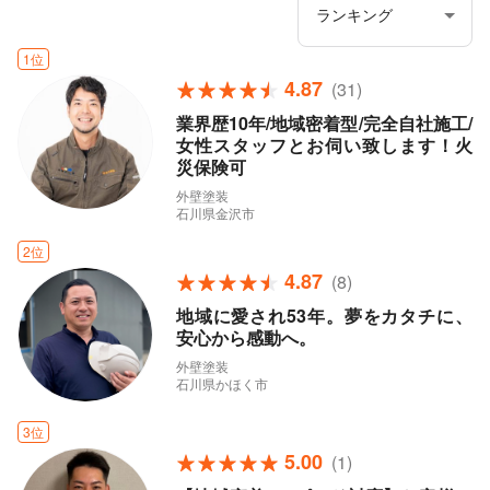
1位
4.87
(31)
業界歴10年/地域密着型/完全自社施工/
女性スタッフとお伺い致します！火
災保険可
外壁塗装
石川県金沢市
2位
4.87
(8)
地域に愛され53年。夢をカタチに、
安心から感動へ。
外壁塗装
石川県かほく市
3位
5.00
(1)