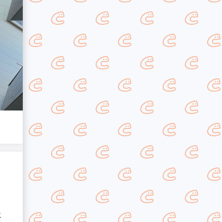
1,300,000
¥
施工費用：約
す