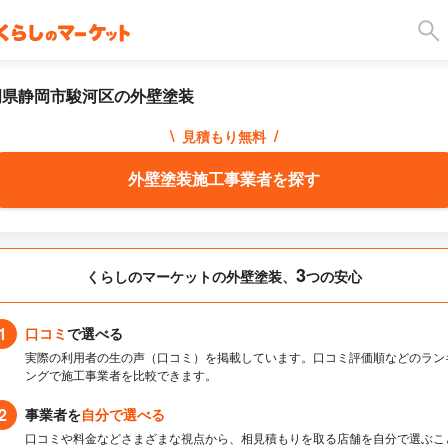
岡県静岡市駿河区の外壁塗装
\
/
見積もり無料
外壁塗装施工事業者を探す
3
くらしのマーケットの外壁塗装、
つの安心
1
口コミ
で選べる
実際の利用者の生の声（口コミ）を掲載しています。口コミ評価順などのラン
ングで施工事業者を比較できます。
2
事業者を
自分で選べる
口コミや料金などさまざまな視点から、相見積もりを取る店舗を自分で選ぶこ