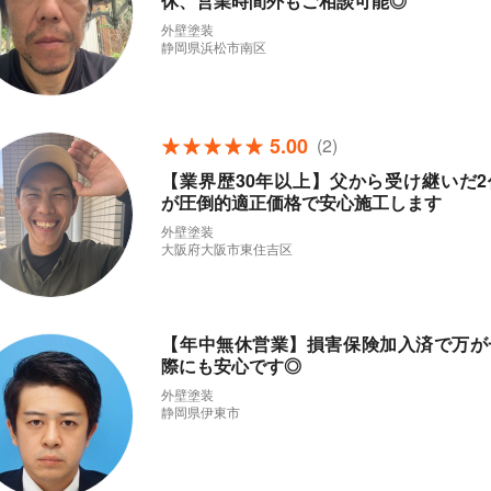
休、営業時間外もご相談可能◎
外壁塗装
静岡県浜松市南区
5.00
(2)
【業界歴30年以上】父から受け継いだ2
が圧倒的適正価格で安心施工します
外壁塗装
大阪府大阪市東住吉区
【年中無休営業】損害保険加入済で万が
際にも安心です◎
外壁塗装
静岡県伊東市