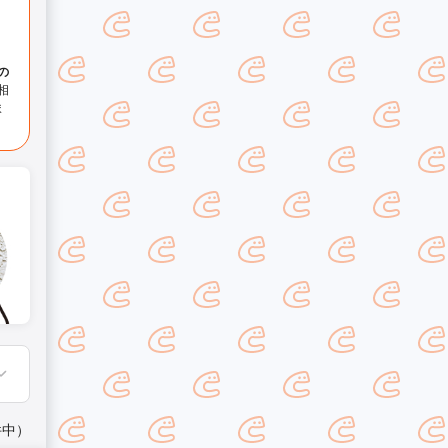
の
相
ま
件中）