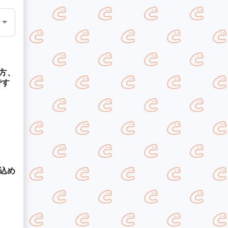
方、
です
込め