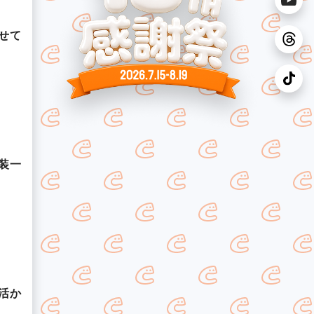
せて
装一
活か