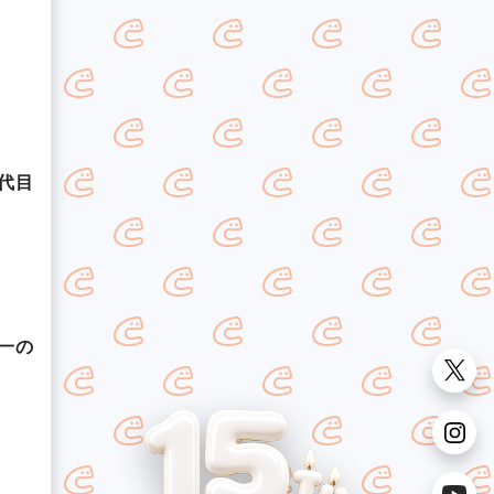
代目
一の