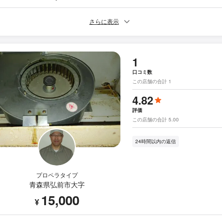
さらに表示
1
口コミ数
この店舗の合計 1
4.82
評価
この店舗の合計 5.00
24時間以内の返信
プロペラタイプ
青森県弘前市大字
15,000
¥