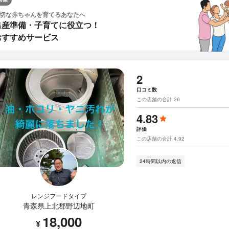
切な赤ちゃんを育てるあなたへ
出産準備・子育てに役立つ！
おすすめサービス
2
口コミ数
この店舗の合計 26
4.83
評価
この店舗の合計 4.92
24時間以内の返信
レンジフードタイプ
青森県上北郡野辺地町
18,000
¥