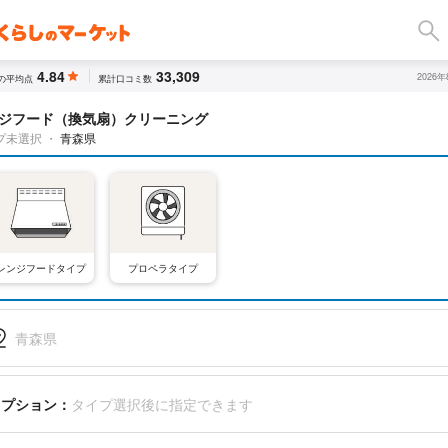
4.84
33,309
2026
の平均点
累計口コミ数
ジフード（換気扇）クリーニング
プ未選択
・
青森県
レンジフードタイプ
プロペラタイプ
青森県
オプション：
タイプ選択後に指定できます