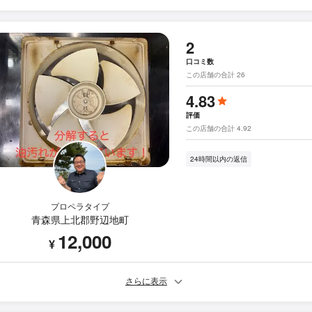
2
口コミ数
この店舗の合計 26
4.83
評価
この店舗の合計 4.92
24時間以内の返信
プロペラタイプ
青森県上北郡野辺地町
12,000
¥
さらに表示