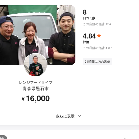
8
口コミ数
この店舗の合計 124
4.84
評価
この店舗の合計 4.87
24時間以内の返信
レンジフードタイプ
青森県黒石市
16,000
¥
さらに表示
特集