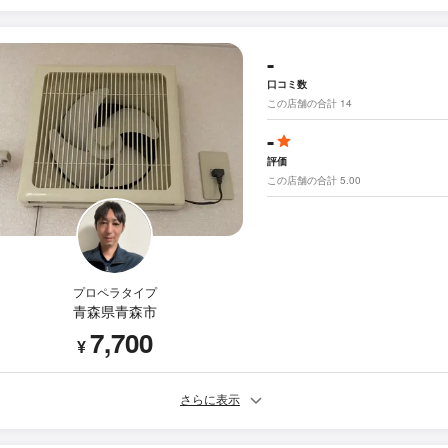
-
口コミ数
この店舗の合計 14
-
評価
この店舗の合計 5.00
プロペラタイプ
青森県青森市
7,700
¥
さらに表示