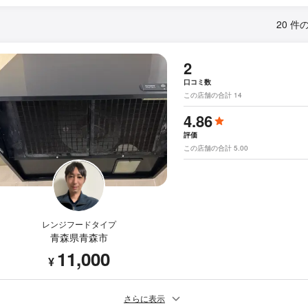
20 件
2
口コミ数
この店舗の合計 14
4.86
評価
この店舗の合計 5.00
レンジフードタイプ
青森県青森市
11,000
¥
さらに表示