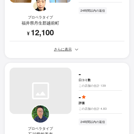
24時間以内の返信
プロペラタイプ
福井県丹生郡越前町
12,100
¥
さらに表示
-
口コミ数
この店舗の合計 139
-
評価
この店舗の合計 4.83
24時間以内の返信
プロペラタイプ
石川県能美市