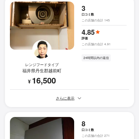
3
口コミ数
この店舗の合計 145
4.85
評価
この店舗の合計 4.91
24時間以内の返信
レンジフードタイプ
福井県丹生郡越前町
16,500
¥
さらに表示
8
口コミ数
この店舗の合計 271