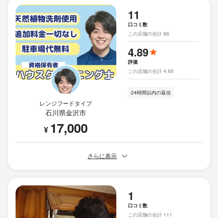
11
口コミ数
この店舗の合計 86
4.89
評価
この店舗の合計 4.95
24時間以内の返信
レンジフードタイプ
石川県金沢市
17,000
¥
さらに表示
1
口コミ数
この店舗の合計 111