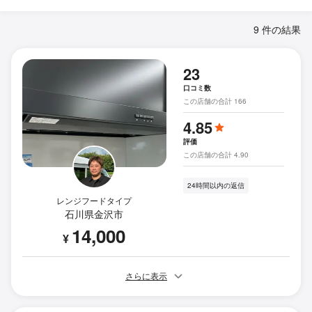
9 件の結果
23
口コミ数
この店舗の合計 166
4.85
評価
この店舗の合計 4.90
24時間以内の返信
レンジフードタイプ
石川県金沢市
14,000
¥
さらに表示