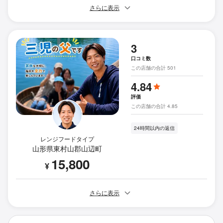
さらに表示
3
口コミ数
この店舗の合計 501
4.84
評価
この店舗の合計 4.85
24時間以内の返信
レンジフードタイプ
山形県東村山郡山辺町
15,800
¥
さらに表示