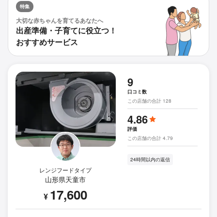
特集
大切な赤ちゃんを育てるあなたへ
出産準備・子育てに役立つ！
おすすめサービス
9
口コミ数
この店舗の合計 128
4.86
評価
この店舗の合計 4.79
24時間以内の返信
レンジフードタイプ
山形県天童市
17,600
¥