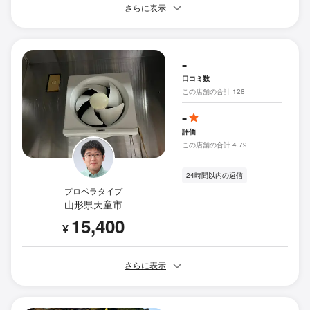
さらに表示
-
口コミ数
この店舗の合計 128
-
評価
この店舗の合計 4.79
24時間以内の返信
プロペラタイプ
山形県天童市
15,400
¥
さらに表示