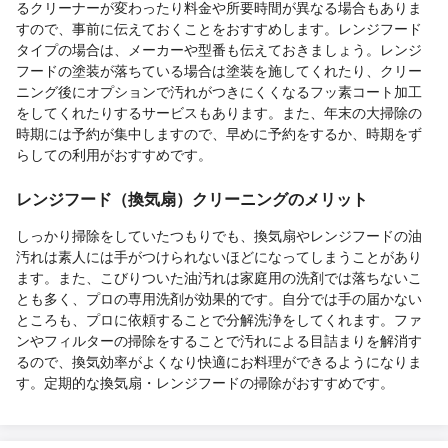
るクリーナーが変わったり料金や所要時間が異なる場合もありま
すので、事前に伝えておくことをおすすめします。レンジフード
タイプの場合は、メーカーや型番も伝えておきましょう。レンジ
フードの塗装が落ちている場合は塗装を施してくれたり、クリー
ニング後にオプションで汚れがつきにくくなるフッ素コート加工
をしてくれたりするサービスもあります。また、年末の大掃除の
時期には予約が集中しますので、早めに予約をするか、時期をず
らしての利用がおすすめです。
レンジフード（換気扇）クリーニングのメリット
しっかり掃除をしていたつもりでも、換気扇やレンジフードの油
汚れは素人には手がつけられないほどになってしまうことがあり
ます。また、こびりついた油汚れは家庭用の洗剤では落ちないこ
とも多く、プロの専用洗剤が効果的です。自分では手の届かない
ところも、プロに依頼することで分解洗浄をしてくれます。ファ
ンやフィルターの掃除をすることで汚れによる目詰まりを解消す
るので、換気効率がよくなり快適にお料理ができるようになりま
す。定期的な換気扇・レンジフードの掃除がおすすめです。