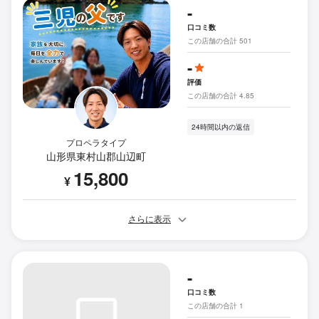
-
口コミ数
この店舗の合計 501
-
評価
この店舗の合計 4.85
24時間以内の返信
プロペラタイプ
山形県東村山郡山辺町
15,800
¥
さらに表示
-
口コミ数
この店舗の合計 1