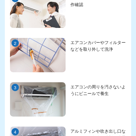
作確認
エアコンカバーやフィルター
2
などを取り外して洗浄
エアコンの周りを汚さないよ
3
うにビニールで養生
アルミフィンや吹き出し口な
4