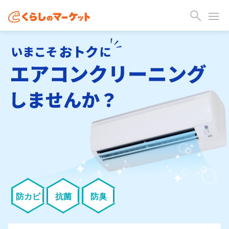
防カビ
抗菌
防臭