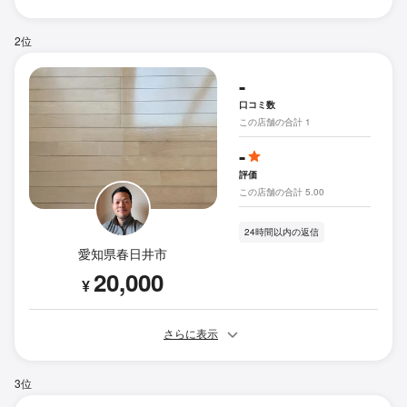
2位
-
口コミ数
この店舗の合計 1
-
評価
この店舗の合計 5.00
24時間以内の返信
愛知県春日井市
20,000
¥
さらに表示
3位