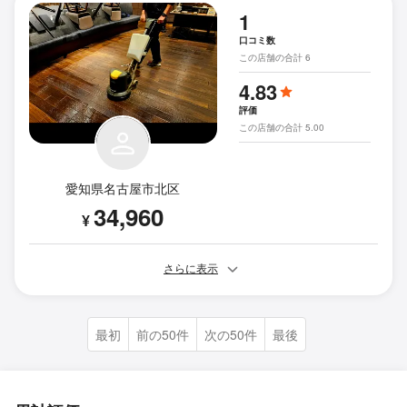
1
口コミ数
この店舗の合計 6
4.83
評価
この店舗の合計 5.00
愛知県名古屋市北区
34,960
¥
さらに表示
最初
前の50件
次の50件
最後