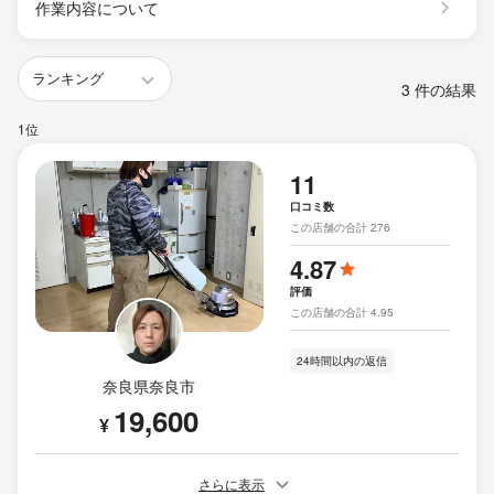
作業内容について
3 件の結果
1位
11
口コミ数
この店舗の合計 276
4.87
評価
この店舗の合計 4.95
24時間以内の返信
奈良県奈良市
19,600
¥
さらに表示