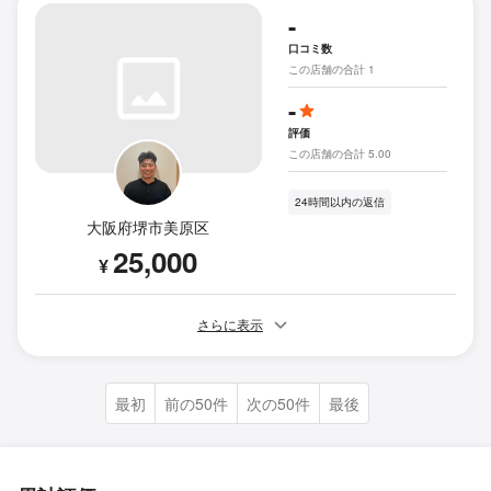
-
口コミ数
この店舗の合計 1
-
評価
この店舗の合計 5.00
24時間以内の返信
大阪府堺市美原区
25,000
¥
さらに表示
最初
前の50件
次の50件
最後