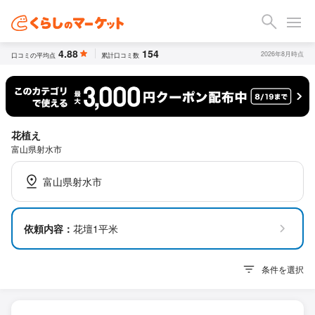
4.88
154
2026年8月時点
口コミの平均点
累計口コミ数
花植え
富山県射水市
富山県射水市
依頼内容：
花壇1平米
条件を選択