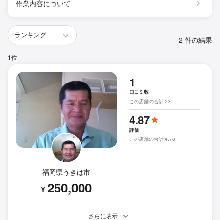
作業内容について
2 件の結果
1位
1
口コミ数
この店舗の合計 23
4.87
評価
この店舗の合計 4.78
福岡県うきは市
250,000
¥
さらに表示