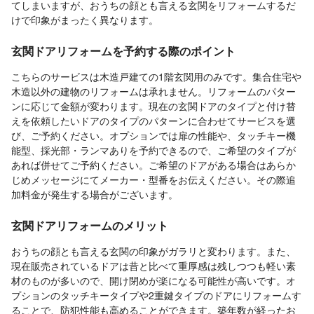
てしまいますが、おうちの顔とも言える玄関をリフォームするだ
けで印象がまったく異なります。
玄関ドアリフォームを予約する際のポイント
こちらのサービスは木造戸建ての1階玄関用のみです。集合住宅や
木造以外の建物のリフォームは承れません。リフォームのパター
ンに応じて金額が変わります。現在の玄関ドアのタイプと付け替
えを依頼したいドアのタイプのパターンに合わせてサービスを選
び、ご予約ください。オプションでは扉の性能や、タッチキー機
能型、採光部・ランマありを予約できるので、ご希望のタイプが
あれば併せてご予約ください。ご希望のドアがある場合はあらか
じめメッセージにてメーカー・型番をお伝えください。その際追
加料金が発生する場合がございます。
玄関ドアリフォームのメリット
おうちの顔とも言える玄関の印象がガラリと変わります。また、
現在販売されているドアは昔と比べて重厚感は残しつつも軽い素
材のものが多いので、開け閉めが楽になる可能性が高いです。オ
プションのタッチキータイプや2重鍵タイプのドアにリフォームす
ることで、防犯性能も高めることができます。築年数が経ったお